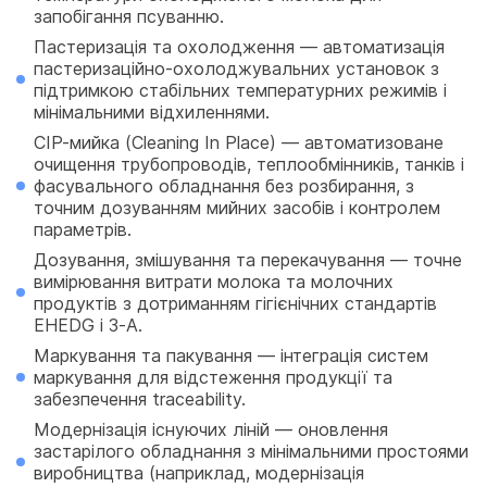
запобігання псуванню.
Пастеризація та охолодження
— автоматизація
пастеризаційно-охолоджувальних установок з
підтримкою стабільних температурних режимів і
мінімальними відхиленнями.
CIP-мийка (Cleaning In Place)
— автоматизоване
очищення трубопроводів, теплообмінників, танків і
фасувального обладнання без розбирання, з
точним дозуванням мийних засобів і контролем
параметрів.
Дозування, змішування та перекачування
— точне
вимірювання витрати молока та молочних
продуктів з дотриманням гігієнічних стандартів
EHEDG і 3-A.
Маркування та пакування
— інтеграція систем
маркування для відстеження продукції та
забезпечення traceability.
Модернізація існуючих ліній
— оновлення
застарілого обладнання з мінімальними простоями
виробництва (наприклад, модернізація