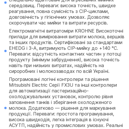
середовищ. Переваги: висока точність, швидке
реагування, повна сумісність з CIP-циклами,
довговічність у гігієнічних умовах. Дозволяє
скорочувати час мийки та витрати ресурсів.
Електромагнітні витратоміри KROHNE
Високоточні
прилади для вимірювання витрати молока, вершків
та інших продуктів. Сертифіковані за стандартами
EHEDG і 3-A, витримують CIP-мийку до +140 °C.
Переваги: відсутність контактних частин у потоці
продукту (мінімум забруднення), висока точність
навіть при низьких витратах, надійність на
сироробних і молокозаводах по всій Україні.
Програмовані логічні контролери та рішення
Mitsubishi Electric
Серії FX3U та інші контролери
для автоматизації пастеризаційно-
охолоджувальних установок, контролю рівня
заповнення танків і зберігання охолодженого
молока. Додатково — рішення для маркування
продукції. Переваги: простота програмування,
висока швидкодія, легка інтеграція в існуючі
АСУТП, надійність у промислових умовах. Реальні