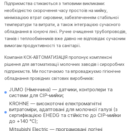
Підприємства стикаються з типовими викликами:
необхідністю скорочення часу простоїв на мийку,
мінімізацією втрат сировини, забезпеченням стабільної
температури та витрати, а також інтеграцією сучасного
обладнання в існуючі лінії. Ручне очищення трубопроводів,
танків і теплообмінників вже давно не відповідає сучасним
вимогам продуктивності та санітарії.
Компанія
КСК-АВТОМАТИЗАЦІЯ
пропонує комплексні
рішення для автоматизації молочних заводів і сироробних
підприємств. Ми постачаємо та впроваджуємо
гігієнічне
обладнання
провідних світових виробників:
JUMO
(Німеччина) — датчики, контролери та
системи для CIP-мийки;
KROHNE
— високоточні електромагнітні
витратоміри, адаптовані для молочної галузі (з
сертифікацією EHEDG та стійкістю до CIP-мийки
до +140 °C);
Mitsubishi Electric
— програмовані логічні