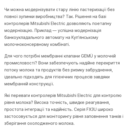
Чи можна модернізувати стару лінію пастеризації без
повної зупинки виробництва?
Так. Рішення на базі
контролерів Mitsubishi Electric дозволяють поетапну
модернізацію. Приклад — успішна модернізація
банкоукладального автомату на Куп’янському
молочноконсервному комбінаті.
Для чого потрібні мембранні клапани GEMÜ у молочній
промисловості?
Вони забезпечують надійне перекриття
потоку молока та продуктів без ризику забруднення,
ідеально підходять для гігієнічних процесів завдяки
мембранній конструкції.
Які переваги контролерів Mitsubishi Electric для контролю
рівня молока?
Висока точність, швидке реагування,
простота інтеграції та надійність. Серія FX3U широко
застосовується для моніторингу рівня заповнення танків і
зберігання охолодженого молока.