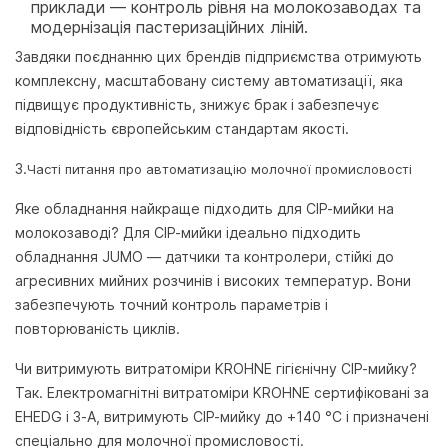
приклади — контроль рівня на молокозаводах та
модернізація пастеризаційних ліній.
Завдяки поєднанню цих брендів підприємства отримують
комплексну, масштабовану систему автоматизації, яка
підвищує продуктивність, знижує брак і забезпечує
відповідність європейським стандартам якості.
3.
Часті питання про автоматизацію молочної промисловості
Яке обладнання найкраще підходить для CIP-мийки на
молокозаводі?
Для CIP-мийки ідеально підходить
обладнання JUMO — датчики та контролери, стійкі до
агресивних мийних розчинів і високих температур. Вони
забезпечують точний контроль параметрів і
повторюваність циклів.
Чи витримують витратоміри KROHNE гігієнічну CIP-мийку?
Так. Електромагнітні витратоміри KROHNE сертифіковані за
EHEDG і 3-A, витримують CIP-мийку до +140 °C і призначені
спеціально для молочної промисловості.