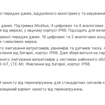
ої передачі даних, віддаленого моніторингу та керуван
даних. Підтримка Modbus, 4 цифрових та 4 аналогових вх
 від мережі, у міцному корпусі IP66. Підходить для вел
вної передачі даних. 16 цифрових та 2 аналогових входи
х і невеликих мереж.
 зчитування витратомірів, рівнемірів та датчиків тиску.
лення від батареї, корпус IP68. Дані зберігаються на сер
ного зчитування витратомірів у системах районного облі
-IoT, LTE-M). Живлення від батареї, корпус IP68.
й захисту від перенапружень для стандартних сигналів
хищений варіант захисту від перенапружень.