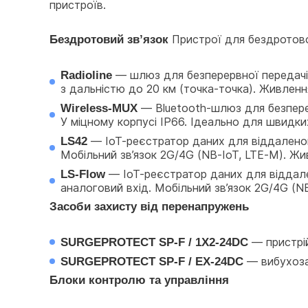
пристроїв.
Бездротовий зв’язок
 Пристрої для бездротов
Radioline
 — шлюз для безперервної передачі 
з дальністю до 20 км (точка-точка). Живлення
Wireless-MUX
 — Bluetooth-шлюз для безперер
У міцному корпусі IP66. Ідеально для швидки
LS42
 — IoT-реєстратор даних для віддаленого
Мобільний зв’язок 2G/4G (NB-IoT, LTE-M). Жив
LS-Flow
 — IoT-реєстратор даних для віддале
аналоговий вхід. Мобільний зв’язок 2G/4G (NB
Засоби захисту від перенапружень 
SURGEPROTECT SP-F / 1X2-24DC
 — пристрі
SURGEPROTECT SP-F / EX-24DC
 — вибухоза
Блоки контролю та управління