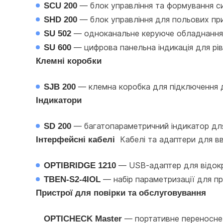
SCU 200
 — блок управління та формування с
SHD 200
 — блок управління для польових п
SU 502
 — одноканальне керуюче обладнання д
SU 600
 — цифрова панельна індикація для рів
Клемні коробки
SJB 200
 — клемна коробка для підключення 
Індикатори
SD 200
 — багатопараметричний індикатор для
Інтерфейсні кабелі 
 Кабелі та адаптери для в
OPTIBRIDGE 1210
 — USB-адаптер для відок
TBEN-S2-4IOL
 — набір параметризації для пр
Пристрої для повірки та обслуговування
OPTICHECK Master
 — портативне переносне 