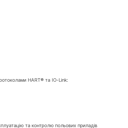
протоколами HART® та IO-Link:
сплуатацію та контролю польових приладів 