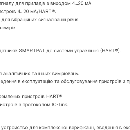
игналу для приладів з виходом 4…20 мА.
ристроїв 4…20 мА/HART®.
ля вібраційних сигналізацій рівня.
немірів.
датчиків SMARTPAT до системи управління (HART®).
 аналітичних та інших вимірювань.
ведення в експлуатацію та обслуговування пристроїв з 
ремлених пристроїв HART®.
истроїв з протоколом IO-Link.
устройство для комплексної верифікації, введення в ек