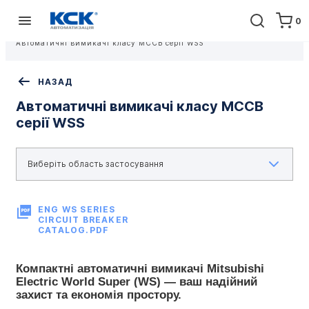
0
Головна
Обладнання
Електропривід і РЗ
Низьковольтне комутаційне обладнання
Автоматичні вимикачі класу MCCB серії WSS
НАЗАД
Автоматичні вимикачі класу MCCB
серії WSS
ENG WS SERIES
CIRCUIT BREAKER
CATALOG.PDF
Компактні автоматичні вимикачі Mitsubishi 
Electric World Super (WS) — ваш надійний 
захист та економія простору.