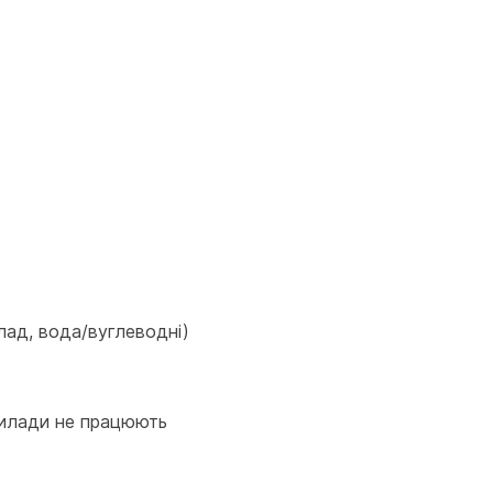
лад, вода/вуглеводні)
прилади не працюють