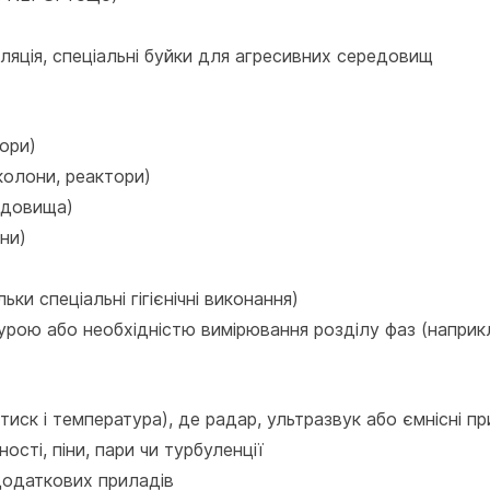
 ізоляція, спеціальні буйки для агресивних середовищ
ори)
колони, реактори)
редовища)
ни)
ки спеціальні гігієнічні виконання)
урою або необхідністю вимірювання розділу фаз (наприк
тиск і температура), де радар, ультразвук або ємнісні 
ості, піни, пари чи турбуленції
 додаткових приладів