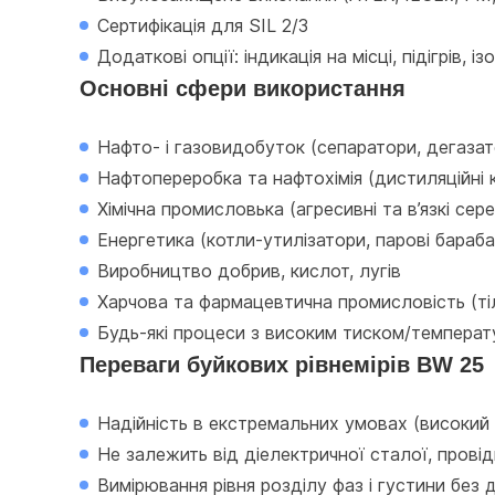
Сертифікація для SIL 2/3
Додаткові опції: індикація на місці, підігрів,
Основні сфери використання
Нафто- і газовидобуток (сепаратори, дегазат
Нафтопереробка та нафтохімія (дистиляційні 
Хімічна промисловька (агресивні та в’язкі се
Енергетика (котли-утилізатори, парові бараба
Виробництво добрив, кислот, лугів
Харчова та фармацевтична промисловість (тіль
Будь-які процеси з високим тиском/температ
Переваги буйкових рівнемірів BW 25
Надійність в екстремальних умовах (високий 
Не залежить від діелектричної сталої, провідн
Вимірювання рівня розділу фаз і густини без