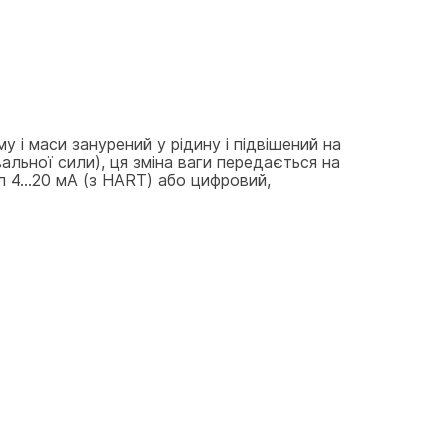
і маси занурений у рідину і підвішений на 
альної сили), ця зміна ваги передається на 
 4…20 мА (з HART) або цифровий, 