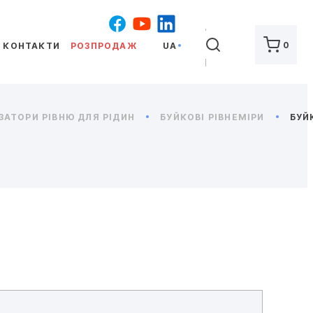
ШУКАТИ
0
КОНТАКТИ
РОЗПРОДАЖ
UA
ІЗАТОРИ РІВНЮ ДЛЯ РІДИН
БУЙКОВІ РІВНЕМІРИ
БУЙ