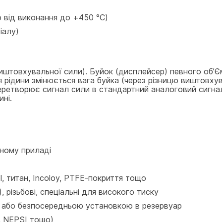
 від виконання до +450 °C)
іалу)
товхувальної сили). Буйок (дисплейсер) певного об’Єму 
я рідини змінюється вага буйка (через різницю виштовхув
еретворює сигнал сили в стандартний аналоговий сигнал
ні.
дному приладі
l, титан, Incoloy, PTFE-покриття тощо
, різьбові, спеціальні для високого тиску
 або безпосередньою установкою в резервуар
, NEPSI тощо)