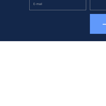
елефон
E-mail
38 (044) 494 33 55
kck@kck.ua
бладнання
Застосуванн