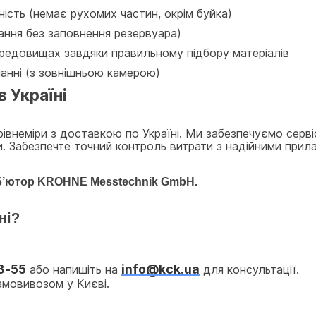
ність (немає рухомих частин, окрім буйка)
ання без заповнення резервуара)
ередовищах завдяки правильному підбору матеріалів
нні (з зовнішньою камерою)
в Україні
івнеміри з доставкою по Україні. Ми забезпечуємо сервіс
би. Забезпечте точний контроль витрати з надійними пр
б’ютор KROHNE Messtechnik GmbH
. 
ні?
3-55
info@kck.ua
 або напишіть на 
 для консультації.
амовивозом у Києві.