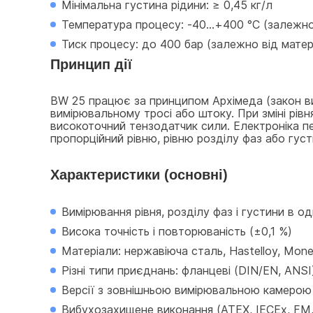
Мінімальна густина рідини: ≥ 0,45 кг/л
Температура процесу: -40…+400 °C (залежно
Тиск процесу: до 400 бар (залежно від матер
Принцип дії
BW 25 працює за принципом Архімеда (закон виш
вимірювальному тросі або штоку. При зміні рівн
високоточний тензодатчик сили. Електроніка п
пропорційний рівню, рівню розділу фаз або густи
Характеристики (основні)
Вимірювання рівня, розділу фаз і густини в о
Висока точність і повторюваність (±0,1 %)
Матеріали: нержавіюча сталь, Hastelloy, Mone
Різні типи приєднань: фланцеві (DIN/EN, ANSI)
Версії з зовнішньою вимірювальною камерою
Вибухозахищене виконання (ATEX, IECEx, FM