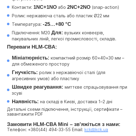
1NC+1NO
2NC+2NO
Контакти: 
 або 
 (snap-action)
Ролик: нержавіюча сталь або пластик Ø22 мм
-25…+80 °C
Температура: 
Для:
Підключення: M20 
 вузьких конвеєрів, 
пакувальних ліній, легкої промисловості, складів.
Переваги HLM-CBA:
Мініатюрність:
 компактний розмір 60×40×30 мм – 
для обмеженого простору
Гнучкість:
 ролик з нержавіючої сталі (для 
агресивних умов) або пластику
Швидке реагування:
 миттєве спрацьовування при 
зсуві
Наявність:
 на складі в Києві, доставка 1–2 дні
Детальні схеми підключення, інструкції, сертифікати – 
завантажити PDF
Замовити HLM-CBA Mini – зв’яжіться з нами:
Телефон: +380(44) 494-33-55 Email: 
kck@kck.ua