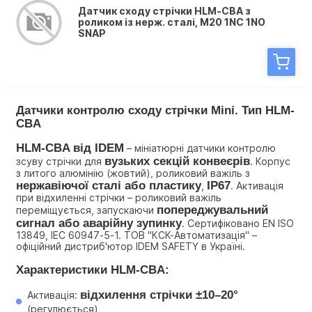
Датчик сходу стрічки HLM-CBA з
роликом із нерж. сталі, M20 1NC 1NO
SNAP
Датчики контролю сходу стрічки Mini. Тип HLM-
CBA
HLM-CBA від IDEM
 – мініатюрні датчики контролю 
вузьких секцій конвеєрів
зсуву стрічки для 
. Корпус 
з литого алюмінію (жовтий), роликовий важіль з 
нержавіючої сталі або пластику
IP67
, 
. Активація 
при відхиленні стрічки – роликовий важіль 
попереджувальний 
переміщується, запускаючи 
сигнал або аварійну зупинку
. Сертифіковано EN ISO 
13849, IEC 60947-5-1. ТОВ "КСК-Автоматизація" – 
офіційний дистриб'ютор IDEM SAFETY в Україні.
Характеристики HLM-CBA:
відхилення стрічки ±10–20°
Активація: 
(регулюється)