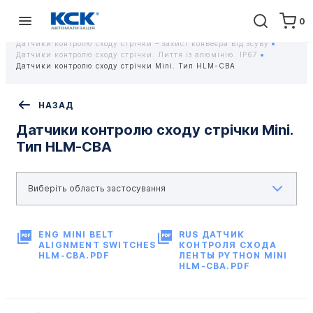
0
Головна
Обладнання
Пристрої аварійного захисту та оповіщення
Датчики контролю сходу стрічки – захист конвеєра від зсуву
Датчики контролю сходу стрічки. Лиття із алюмінію. IP67
Датчики контролю сходу стрічки Mini. Тип HLM-CBA
НАЗАД
Датчики контролю сходу стрічки Mini.
Тип HLM-CBA
ENG MINI BELT
RUS ДАТЧИК
ALIGNMENT SWITCHES
КОНТРОЛЯ СХОДА
HLM-CBA.PDF
ЛЕНТЫ PYTHON MINI
HLM-CBA.PDF