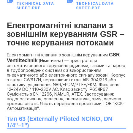
TECHNICAL DATA
TECHNICAL DATA
SHEET.PDF
SHEET.PDF
Електромагнітні клапани з 
зовнішнім керуванням GSR – 
точне керування потоками
GSR 
Електромагнітні клапани з зовнішнім керуванням 
Ventiltechnik
 (Німеччина) — пристрої для 
автоматизованого керування рідинами, газами та парою 
в трубопровідних системах з використанням 
пневматичного або електричного сигналу ззовні. Корпус 
з латуні CW617N, нержавіючої сталі AISI 304/316 або 
пластику, ущільнення NBR/EPDM/PTFE/FKM. Живлення 
12–24V DC / 110–230V AC. Клас захисту IP65/IP67. 
Сумісність з EN 12266, NAMUR, ATEX. Застосування: 
водопостачання, опалення, пневматика, хімія, харчова 
промисловість. Якість перевірена проектами ТОВ "КСК-
Автоматизація".
Тип 63 (Externally Piloted NC/NO, DN 
1/4"–1")