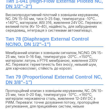
Тип 1-041 (High-Flow External Piloted NC, 
DN 1/2"–2")
Високопродуктивний пілотний з зовнішнім керуванням, 
NC. DN 15–50 мм, тиск 0–25 бар, температура -10°C…
+140°C, матеріали: AISI 316, живлення 24V DC. Переваги: 
великий потік (Kv 10–40), надійність, для забруднених 
середовищ, інтеграція з системами автоматизації.
Тип 78 (Diaphragm External Control 
NC/NO, DN 1/2"–1")
Мембранний клапан з зовнішнім сигналом, NC/NO. DN 15–
25 мм, тиск 0–16 бар, температура -20°C…+150°C, 
матеріали: латунь з PTFE мембраною, живлення 230V 
AC. Переваги: герметичність без зносу, низький шум, 
для харчової/хімії, стійкість до корозії.
Тип 79 (Proportional External Control NC, 
DN 3/8"–1")
Пропорційний клапан з зовнішнім керуванням, NC. DN 10–
25 мм, тиск 0–20 бар, температура -10°C…+160°C, 
матеріали: нержавіюча сталь, живлення 12–24V DC з 
PWM. Переваги: точне дозування потоку, пропорційне 
регулювання, для прецизійних систем, низьке 