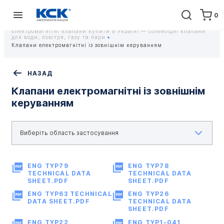
0
Головна
Обладнання
ПРОМИСЛОВА ТРУБОПРОВІДНА АРМАТУРА
Електромагнітні клапани купити в Україні — соленоїдні клапани
для води, повітря, газу та пари
Клапани електромагнітні із зовнішнім керуванням
НАЗАД
Клапани електромагнітні із зовнішнім
керуванням
ENG TYP79
ENG TYP78
TECHNICAL DATA
TECHNICAL DATA
SHEET.PDF
SHEET.PDF
ENG TYP63 TECHNICAL
ENG TYP26
DATA SHEET.PDF
TECHNICAL DATA
SHEET.PDF
ENG TYP22
ENG TYP1-041