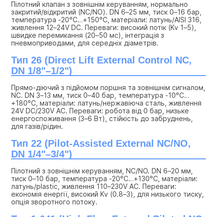
Пілотний клапан з зовнішнім керуванням, нормально 
закритий/відкритий (NC/NO). DN 6–25 мм, тиск 0–16 бар, 
температура -20°C…+150°C, матеріали: латунь/AISI 316, 
живлення 12–24V DC. Переваги: високий потік (Kv 1–5), 
швидке перемикання (20–50 мс), інтеграція з 
пневмоприводами, для середніх діаметрів.
Тип 26 (Direct Lift External Control NC, 
DN 1/8"–1/2")
Прямо-діючий з підйомом поршня та зовнішнім сигналом, 
NC. DN 3–13 мм, тиск 0–40 бар, температура -10°C…
+180°C, матеріали: латунь/нержавіюча сталь, живлення 
24V DC/230V AC. Переваги: робота від 0 бар, низьке 
енергоспоживання (3–6 Вт), стійкість до забруднень, 
для газів/рідин.
Тип 22 (Pilot-Assisted External NC/NO, 
DN 1/4"–3/4")
Пілотний з зовнішнім керуванням, NC/NO. DN 6–20 мм, 
тиск 0–10 бар, температура -20°C…+130°C, матеріали: 
латунь/plastic, живлення 110–230V AC. Переваги: 
економія енергії, високий Kv (0.8–3), для низького тиску, 
опція зворотного потоку.