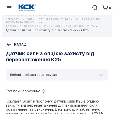
0
Головна
Обладнання
Контрольно-вимірювальні прилади
Тензодатчики та тензометричні датчики Scaime - Купити датчики
ваги в Україні за вигідною ціною
Тензодатчики сили, крутного моменту та зміщення Scaime для
тестів та вимірюваннь
Датчики сили Scaime
Датчики сили на стиснення Scaime
Датчик сили з опцією захисту від перевантаження K25
НАЗАД
Датчик сили з опцією захисту від
перевантаження K25
Тут поки порожньо 🙄
Компанія Scaime пропонує датчик сили K25 з опцією 
захисту від перевантаження для вимірювання сили 
розтягнення та стиснення. Цей пристрій забезпечує 
високу точність та надійність, з діапазоном від 0.02 kN 