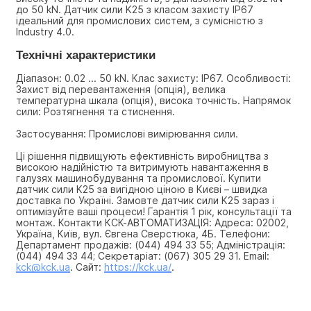
до 50 kN. Датчик сили K25 з класом захисту IP67 
ідеальний для промислових систем, з сумісністю з 
Industry 4.0.
Технічні характеристики
Діапазон: 0.02 ... 50 kN. Клас захисту: IP67. Особливості: 
Захист від перевантаження (опція), велика 
температурна шкала (опція), висока точність. Напрямок 
сили: Розтягнення та стиснення.
Застосування: Промислові вимірювання сили.
Ці рішення підвищують ефективність виробництва з 
високою надійністю та витримують навантаження в 
галузях машинобудування та промислової. Купити 
датчик сили K25 за вигідною ціною в Києві – швидка 
доставка по Україні. Замовте датчик сили K25 зараз і 
оптимізуйте ваші процеси! Гарантія 1 рік, консультації та 
монтаж. Контакти КСК-АВТОМАТИЗАЦІЯ: Адреса: 02002, 
Україна, Київ, вул. Євгена Сверстюка, 4Б. Телефони: 
Департамент продажів: (044) 494 33 55; Адміністрація: 
(044) 494 33 44; Секретаріат: (067) 305 29 31. Email: 
kck@kck.ua
. Сайт: 
https://kck.ua/
.