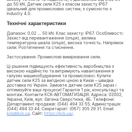
до 50 kN. Датчик сили K25 з класом захисту IP67 
ідеальний для промислових систем, з сумісністю з 
Industry 4.0.
Технічні характеристики
Діапазон: 0.02 ... 50 kN. Клас захисту: IP67. Особливості: 
Захист від перевантаження (опція), велика 
температурна шкала (опція), висока точність. Напрямок 
сили: Розтягнення та стиснення.
Застосування: Промислові вимірювання сили.
Ці рішення підвищують ефективність виробництва з 
високою надійністю та витримують навантаження в 
галузях машинобудування та промислової. Купити 
датчик сили K25 за вигідною ціною в Києві – швидка 
доставка по Україні. Замовте датчик сили K25 зараз і 
оптимізуйте ваші процеси! Гарантія 1 рік, консультації та 
монтаж. Контакти КСК-АВТОМАТИЗАЦІЯ: Адреса: 02002, 
Україна, Київ, вул. Євгена Сверстюка, 4Б. Телефони: 
Департамент продажів: (044) 494 33 55; Адміністрація: 
(044) 494 33 44; Секретаріат: (067) 305 29 31. Email: 
kck@kck.ua
. Сайт: 
https://kck.ua/
.