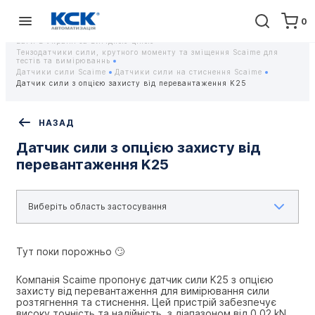
0
Головна
Обладнання
Контрольно-вимірювальні прилади
Тензодатчики та тензометричні датчики Scaime - Купити датчики
ваги в Україні за вигідною ціною
Тензодатчики сили, крутного моменту та зміщення Scaime для
тестів та вимірюваннь
Датчики сили Scaime
Датчики сили на стиснення Scaime
Датчик сили з опцією захисту від перевантаження K25
НАЗАД
Датчик сили з опцією захисту від
перевантаження K25
Тут поки порожньо 🙄
Компанія Scaime пропонує датчик сили K25 з опцією 
захисту від перевантаження для вимірювання сили 
розтягнення та стиснення. Цей пристрій забезпечує 
високу точність та надійність, з діапазоном від 0.02 kN 