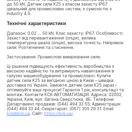
до 50 kN. Датчик сили K25 з класом захисту IP67 
ідеальний для промислових систем, з сумісністю з 
Industry 4.0.
Технічні характеристики
Діапазон: 0.02 ... 50 kN. Клас захисту: IP67. Особливості: 
Захист від перевантаження (опція), велика 
температурна шкала (опція), висока точність. Напрямок 
сили: Розтягнення та стиснення.
Застосування: Промислові вимірювання сили.
Ці рішення підвищують ефективність виробництва з 
високою надійністю та витримують навантаження в 
галузях машинобудування та промислової. Купити 
датчик сили K25 за вигідною ціною в Києві – швидка 
доставка по Україні. Замовте датчик сили K25 зараз і 
оптимізуйте ваші процеси! Гарантія 1 рік, консультації та 
монтаж. Контакти КСК-АВТОМАТИЗАЦІЯ: Адреса: 02002, 
Україна, Київ, вул. Євгена Сверстюка, 4Б. Телефони: 
Департамент продажів: (044) 494 33 55; Адміністрація: 
(044) 494 33 44; Секретаріат: (067) 305 29 31. Email: 
kck@kck.ua
. Сайт: 
https://kck.ua/
.