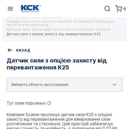
0
Головна
Обладнання
Контрольно-вимірювальні прилади
Тензодатчики та тензометричні датчики Scaime - Купити датчики
ваги в Україні за вигідною ціною
Тензодатчики сили, крутного моменту та зміщення Scaime для
тестів та вимірюваннь
Датчики сили Scaime
Датчики сили на стиснення Scaime
Датчик сили з опцією захисту від перевантаження K25
НАЗАД
Датчик сили з опцією захисту від
перевантаження K25
Тут поки порожньо 🙄
Компанія Scaime пропонує датчик сили K25 з опцією 
захисту від перевантаження для вимірювання сили 
розтягнення та стиснення. Цей пристрій забезпечує 
високу точність та надійність, з діапазоном від 0.02 kN 