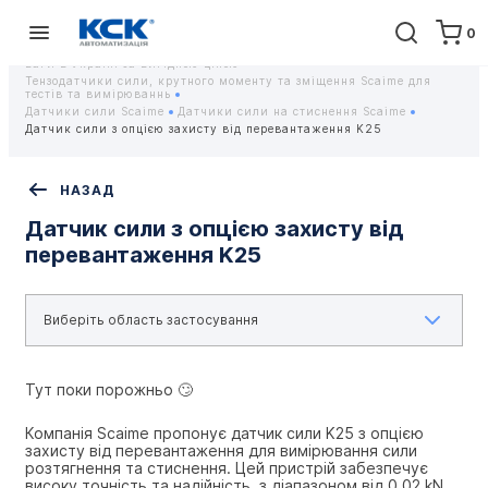
0
Головна
Обладнання
Контрольно-вимірювальні прилади
Тензодатчики та тензометричні датчики Scaime - Купити датчики
ваги в Україні за вигідною ціною
Тензодатчики сили, крутного моменту та зміщення Scaime для
тестів та вимірюваннь
Датчики сили Scaime
Датчики сили на стиснення Scaime
Датчик сили з опцією захисту від перевантаження K25
НАЗАД
Датчик сили з опцією захисту від
перевантаження K25
Тут поки порожньо 🙄
Компанія Scaime пропонує датчик сили K25 з опцією 
захисту від перевантаження для вимірювання сили 
розтягнення та стиснення. Цей пристрій забезпечує 
високу точність та надійність, з діапазоном від 0.02 kN 