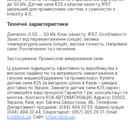
до 50 kN. Датчик сили K25 з класом захисту IP67 
ідеальний для промислових систем, з сумісністю з 
Industry 4.0.
Технічні характеристики
Діапазон: 0.02 ... 50 kN. Клас захисту: IP67. Особливості: 
Захист від перевантаження (опція), велика 
температурна шкала (опція), висока точність. Напрямок 
сили: Розтягнення та стиснення.
Застосування: Промислові вимірювання сили.
Ці рішення підвищують ефективність виробництва з 
високою надійністю та витримують навантаження в 
галузях машинобудування та промислової. Купити 
датчик сили K25 за вигідною ціною в Києві – швидка 
доставка по Україні. Замовте датчик сили K25 зараз і 
оптимізуйте ваші процеси! Гарантія 1 рік, консультації та 
монтаж. Контакти КСК-АВТОМАТИЗАЦІЯ: Адреса: 02002, 
Україна, Київ, вул. Євгена Сверстюка, 4Б. Телефони: 
Департамент продажів: (044) 494 33 55; Адміністрація: 
(044) 494 33 44; Секретаріат: (067) 305 29 31. Email: 
kck@kck.ua
. Сайт: 
https://kck.ua/
.