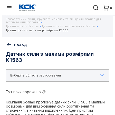
0
Головна
Обладнання
Контрольно-вимірювальні прилади
Тензодатчики та тензометричні датчики Scaime - Купити датчики
ваги в Україні за вигідною ціною
Тензодатчики сили, крутного моменту та зміщення Scaime для
тестів та вимірюваннь
Датчики сили Scaime
Датчики сили на стиснення Scaime
Датчик сили з малими розмірами K1563
НАЗАД
Датчик сили з малими розмірами
K1563
Тут поки порожньо 🙄
Компанія Scaime пропонує датчик сили K1563 з малими 
розмірами для вимірювання сили розтягнення та 
стиснення, з низьким відхиленням. Цей пристрій 
забезпечує високу надійність та компактність, з 