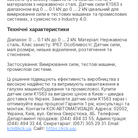
матеріалом з нержавіючої сталі. Датчик сили K1563 з 
діапазоном від 0 ... 0.1 kN до 0 ... 2 kN ідеальний для 
вимірювання сили в тестових машинах та промислових 
системах, з сумісністю з Industry 4.0.
Технічні характеристики
Діапазон: 0 ... 0.1 kN до 0 ... 2 kN. Матеріал: Нержавіюча 
сталь. Клас захисту: IP67. Особливості: Датчик сили, 
малі розміри, низьке відхилення, розтягнення та 
стиснення.
Застосування: Вимірювання сили, тестові машини, 
промислові системи.
Ці рішення підвищують ефективність виробництва з 
високою надійністю та витримують навантаження в 
галузях машинобудування та промислової. Купити 
датчик сили K1563 за вигідною ціною в Києві – швидка 
доставка по Україні. Замовте датчик сили K1563 зараз і 
оптимізуйте ваші процеси! Гарантія 1 рік, консультації та 
монтаж. Контакти КСК-АВТОМАТИЗАЦІЯ: Адреса: 02002, 
Україна, Київ, вул. Євгена Сверстюка, 4Б. Телефони: 
Департамент продажів: (044) 494 33 55; Адміністрація: 
(044) 494 33 44; Секретаріат: (067) 305 29 31. Email: 
kck@kck.ua
. Сайт: 
https://kck.ua/
.