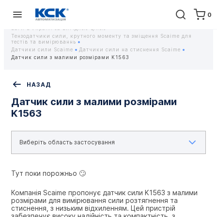
0
Головна
Обладнання
Контрольно-вимірювальні прилади
Тензодатчики та тензометричні датчики Scaime - Купити датчики
ваги в Україні за вигідною ціною
Тензодатчики сили, крутного моменту та зміщення Scaime для
тестів та вимірюваннь
Датчики сили Scaime
Датчики сили на стиснення Scaime
Датчик сили з малими розмірами K1563
НАЗАД
Датчик сили з малими розмірами
K1563
Тут поки порожньо 🙄
Компанія Scaime пропонує датчик сили K1563 з малими 
розмірами для вимірювання сили розтягнення та 
стиснення, з низьким відхиленням. Цей пристрій 
забезпечує високу надійність та компактність, з 