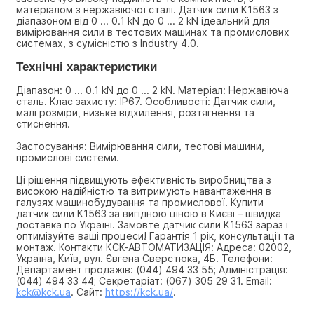
матеріалом з нержавіючої сталі. Датчик сили K1563 з 
діапазоном від 0 ... 0.1 kN до 0 ... 2 kN ідеальний для 
вимірювання сили в тестових машинах та промислових 
системах, з сумісністю з Industry 4.0.
Технічні характеристики
Діапазон: 0 ... 0.1 kN до 0 ... 2 kN. Матеріал: Нержавіюча 
сталь. Клас захисту: IP67. Особливості: Датчик сили, 
малі розміри, низьке відхилення, розтягнення та 
стиснення.
Застосування: Вимірювання сили, тестові машини, 
промислові системи.
Ці рішення підвищують ефективність виробництва з 
високою надійністю та витримують навантаження в 
галузях машинобудування та промислової. Купити 
датчик сили K1563 за вигідною ціною в Києві – швидка 
доставка по Україні. Замовте датчик сили K1563 зараз і 
оптимізуйте ваші процеси! Гарантія 1 рік, консультації та 
монтаж. Контакти КСК-АВТОМАТИЗАЦІЯ: Адреса: 02002, 
Україна, Київ, вул. Євгена Сверстюка, 4Б. Телефони: 
Департамент продажів: (044) 494 33 55; Адміністрація: 
(044) 494 33 44; Секретаріат: (067) 305 29 31. Email: 
kck@kck.ua
. Сайт: 
https://kck.ua/
.