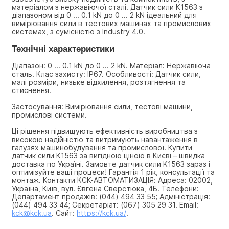
матеріалом з нержавіючої сталі. Датчик сили K1563 з 
діапазоном від 0 ... 0.1 kN до 0 ... 2 kN ідеальний для 
вимірювання сили в тестових машинах та промислових 
системах, з сумісністю з Industry 4.0.
Технічні характеристики
Діапазон: 0 ... 0.1 kN до 0 ... 2 kN. Матеріал: Нержавіюча 
сталь. Клас захисту: IP67. Особливості: Датчик сили, 
малі розміри, низьке відхилення, розтягнення та 
стиснення.
Застосування: Вимірювання сили, тестові машини, 
промислові системи.
Ці рішення підвищують ефективність виробництва з 
високою надійністю та витримують навантаження в 
галузях машинобудування та промислової. Купити 
датчик сили K1563 за вигідною ціною в Києві – швидка 
доставка по Україні. Замовте датчик сили K1563 зараз і 
оптимізуйте ваші процеси! Гарантія 1 рік, консультації та 
монтаж. Контакти КСК-АВТОМАТИЗАЦІЯ: Адреса: 02002, 
Україна, Київ, вул. Євгена Сверстюка, 4Б. Телефони: 
Департамент продажів: (044) 494 33 55; Адміністрація: 
(044) 494 33 44; Секретаріат: (067) 305 29 31. Email: 
kck@kck.ua
. Сайт: 
https://kck.ua/
.