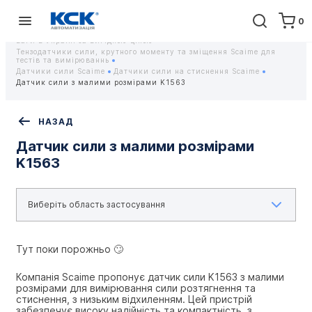
0
Головна
Обладнання
Контрольно-вимірювальні прилади
Тензодатчики та тензометричні датчики Scaime - Купити датчики
ваги в Україні за вигідною ціною
Тензодатчики сили, крутного моменту та зміщення Scaime для
тестів та вимірюваннь
Датчики сили Scaime
Датчики сили на стиснення Scaime
Датчик сили з малими розмірами K1563
НАЗАД
Датчик сили з малими розмірами
K1563
Тут поки порожньо 🙄
Компанія Scaime пропонує датчик сили K1563 з малими 
розмірами для вимірювання сили розтягнення та 
стиснення, з низьким відхиленням. Цей пристрій 
забезпечує високу надійність та компактність, з 