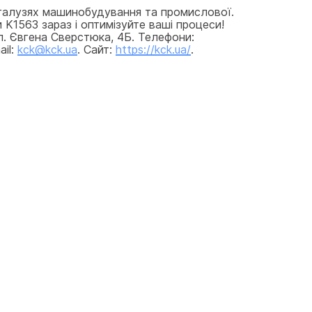
галузях машинобудування та промислової. 
K1563 зараз і оптимізуйте ваші процеси! 
л. Євгена Сверстюка, 4Б. Телефони: 
il: 
kck@kck.ua
. Сайт: 
https://kck.ua/
.