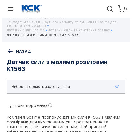
0
Головна
Обладнання
Контрольно-вимірювальні прилади
Тензодатчики та тензометричні датчики Scaime - Купити датчики
ваги в Україні за вигідною ціною
Тензодатчики сили, крутного моменту та зміщення Scaime для
тестів та вимірюваннь
Датчики сили Scaime
Датчики сили на стиснення Scaime
Датчик сили з малими розмірами K1563
НАЗАД
Датчик сили з малими розмірами
K1563
Тут поки порожньо 🙄
Компанія Scaime пропонує датчик сили K1563 з малими 
розмірами для вимірювання сили розтягнення та 
стиснення, з низьким відхиленням. Цей пристрій 
забезпечує високу надійність та компактність, з 