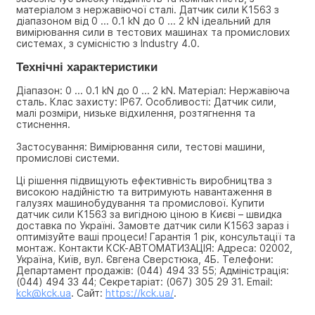
матеріалом з нержавіючої сталі. Датчик сили K1563 з 
діапазоном від 0 ... 0.1 kN до 0 ... 2 kN ідеальний для 
вимірювання сили в тестових машинах та промислових 
системах, з сумісністю з Industry 4.0.
Технічні характеристики
Діапазон: 0 ... 0.1 kN до 0 ... 2 kN. Матеріал: Нержавіюча 
сталь. Клас захисту: IP67. Особливості: Датчик сили, 
малі розміри, низьке відхилення, розтягнення та 
стиснення.
Застосування: Вимірювання сили, тестові машини, 
промислові системи.
Ці рішення підвищують ефективність виробництва з 
високою надійністю та витримують навантаження в 
галузях машинобудування та промислової. Купити 
датчик сили K1563 за вигідною ціною в Києві – швидка 
доставка по Україні. Замовте датчик сили K1563 зараз і 
оптимізуйте ваші процеси! Гарантія 1 рік, консультації та 
монтаж. Контакти КСК-АВТОМАТИЗАЦІЯ: Адреса: 02002, 
Україна, Київ, вул. Євгена Сверстюка, 4Б. Телефони: 
Департамент продажів: (044) 494 33 55; Адміністрація: 
(044) 494 33 44; Секретаріат: (067) 305 29 31. Email: 
kck@kck.ua
. Сайт: 
https://kck.ua/
.