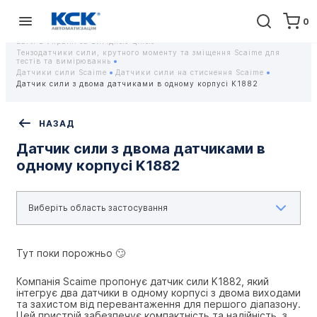
0
Головна
Обладнання
Контрольно-вимірювальні прилади
Тензодатчики та тензометричні датчики Scaime - Купити датчики
ваги в Україні за вигідною ціною
Тензодатчики сили, крутного моменту та зміщення Scaime для
тестів та вимірюваннь
Датчики сили Scaime
Датчики сили на стиснення Scaime
Датчик сили з двома датчиками в одному корпусі K1882
НАЗАД
Датчик сили з двома датчиками в
одному корпусі K1882
Тут поки порожньо 🙄
Компанія Scaime пропонує датчик сили K1882, який 
інтегрує два датчики в одному корпусі з двома виходами 
та захистом від перевантаження для першого діапазону. 
Цей пристрій забезпечує компактність та надійність, з 