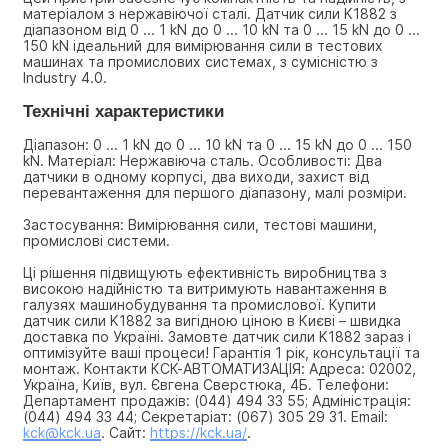
матеріалом з нержавіючої сталі. Датчик сили K1882 з 
діапазоном від 0 ... 1 kN до 0 ... 10 kN та 0 ... 15 kN до 0 ... 
150 kN ідеальний для вимірювання сили в тестових 
машинах та промислових системах, з сумісністю з 
Industry 4.0.
Технічні характеристики
Діапазон: 0 ... 1 kN до 0 ... 10 kN та 0 ... 15 kN до 0 ... 150 
kN. Матеріал: Нержавіюча сталь. Особливості: Два 
датчики в одному корпусі, два виходи, захист від 
перевантаження для першого діапазону, малі розміри.
Застосування: Вимірювання сили, тестові машини, 
промислові системи.
Ці рішення підвищують ефективність виробництва з 
високою надійністю та витримують навантаження в 
галузях машинобудування та промислової. Купити 
датчик сили K1882 за вигідною ціною в Києві – швидка 
доставка по Україні. Замовте датчик сили K1882 зараз і 
оптимізуйте ваші процеси! Гарантія 1 рік, консультації та 
монтаж. Контакти КСК-АВТОМАТИЗАЦІЯ: Адреса: 02002, 
Україна, Київ, вул. Євгена Сверстюка, 4Б. Телефони: 
Департамент продажів: (044) 494 33 55; Адміністрація: 
(044) 494 33 44; Секретаріат: (067) 305 29 31. Email: 
kck@kck.ua
. Сайт: 
https://kck.ua/
.