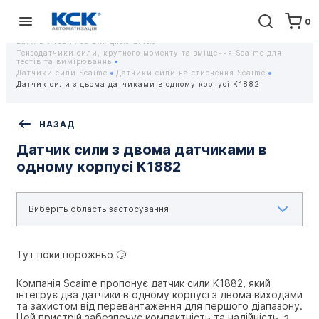
0
Головна
Обладнання
Контрольно-вимірювальні прилади
Тензодатчики та тензометричні датчики Scaime - Купити датчики
ваги в Україні за вигідною ціною
Тензодатчики сили, крутного моменту та зміщення Scaime для
тестів та вимірюваннь
Датчики сили Scaime
Датчики сили на стиснення Scaime
Датчик сили з двома датчиками в одному корпусі K1882
НАЗАД
Датчик сили з двома датчиками в
одному корпусі K1882
Тут поки порожньо 🙄
Компанія Scaime пропонує датчик сили K1882, який 
інтегрує два датчики в одному корпусі з двома виходами 
та захистом від перевантаження для першого діапазону. 
Цей пристрій забезпечує компактність та надійність, з 