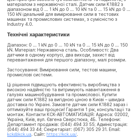
матеріалом з нержавіючої сталі. Датчик сили K1882 з 
діапазоном від 0 ... 1 kN до 0 ... 10 kN та 0 ... 15 kN до 0 ... 
150 kN ідеальний для вимірювання сили в тестових 
машинах та промислових системах, з сумісністю з 
Industry 4.0.
Технічні характеристики
Діапазон: 0 ... 1 kN до 0 ... 10 kN та 0 ... 15 kN до 0 ... 150 
kN. Матеріал: Нержавіюча сталь. Особливості: Два 
датчики в одному корпусі, два виходи, захист від 
перевантаження для першого діапазону, малі розміри.
Застосування: Вимірювання сили, тестові машини, 
промислові системи.
Ці рішення підвищують ефективність виробництва з 
високою надійністю та витримують навантаження в 
галузях машинобудування та промислової. Купити 
датчик сили K1882 за вигідною ціною в Києві – швидка 
доставка по Україні. Замовте датчик сили K1882 зараз і 
оптимізуйте ваші процеси! Гарантія 1 рік, консультації та 
монтаж. Контакти КСК-АВТОМАТИЗАЦІЯ: Адреса: 02002, 
Україна, Київ, вул. Євгена Сверстюка, 4Б. Телефони: 
Департамент продажів: (044) 494 33 55; Адміністрація: 
(044) 494 33 44; Секретаріат: (067) 305 29 31. Email: 
kck@kck.ua
. Сайт: 
https://kck.ua/
.