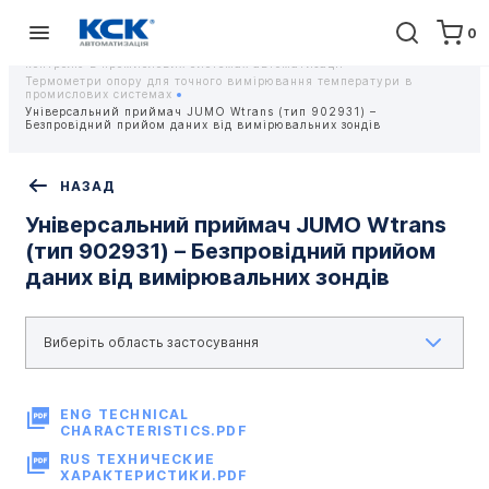
0
Головна
Обладнання
Контрольно-вимірювальні прилади
Датчики температури та термостати для точного вимірювання і
контролю в промислових системах автоматизації
Термометри опору для точного вимірювання температури в
промислових системах
Універсальний приймач JUMO Wtrans (тип 902931) –
Безпровідний прийом даних від вимірювальних зондів
НАЗАД
Універсальний приймач JUMO Wtrans
(тип 902931) – Безпровідний прийом
даних від вимірювальних зондів
ENG TECHNICAL
CHARACTERISTICS.PDF
RUS ТЕХНИЧЕСКИЕ
ХАРАКТЕРИСТИКИ.PDF