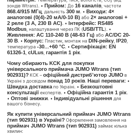
Прийом:
16 каналів
зондів Wtrans). • 
 До 
, частоти 
868.4/915 МГц
300 м
Виходи:
4× 
, дальність 
. • 
аналогові (0(4)-20 мА/0-10 В)
2× аналогові + 
 або 
2 реле (3 A, 230 В AC)
Інтерфейс:
RS485 
. • 
Modbus
USB/TTL
, налаштування через ПК (
). • 
Живлення:
AC 110-240 В (48-63 Гц)
AC/DC 20-
 або 
30 В
Корпус:
DIN-рейку
IP20
. • 
 Пластик, монтаж на 
, 
, 
-30...+60 °C
Сертифікація:
EN 
температура 
. • 
61326-1
cULus
гарантія 1 рік
, 
, 
.
Чому обирають KCK для покупки 
універсального приймача JUMO Wtrans (тип 
902931)?
офіційний дистриб’ютор JUMO
 KCK – 
 в 
понад 10 років
Наші переваги:
Україні з досвідом 
. 
 • 
Швидка доставка
Безкоштовні 
 по Україні. • 
консультації
Офіційна гарантія 1 рік
 експертів. • 
. 
Оптові знижки
Індивідуальні рішення
• 
. • 
 для 
вашого бізнесу.
Як купити універсальний приймач JUMO Wtrans 
(тип 902931) в Україні?
 Оформлення замовлення на 
приймач JUMO Wtrans (тип 902931)
 займає кілька 
хвилин: