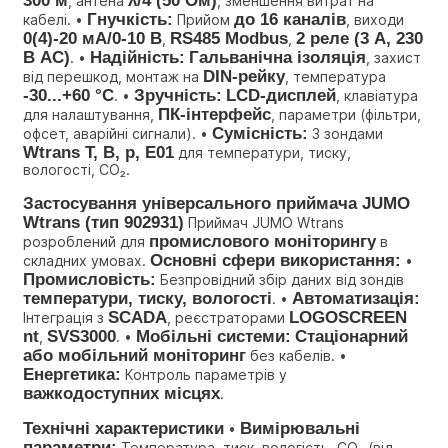
, антена 
, зменшення витрат на 
Гнучкість:
до 16 каналів
кабелі. • 
 Прийом 
, виходи 
0(4)-20 мА/0-10 В
RS485 Modbus
2 реле (3 A, 230 
, 
, 
В AC)
Надійність:
Гальванічна ізоляція
. • 
, захист 
DIN-рейку
від перешкод, монтаж на 
, температура 
-30...+60 °C
Зручність:
LCD-дисплей
. • 
, клавіатура 
ПК-інтерфейс
для налаштування, 
, параметри (фільтри, 
Сумісність:
офсет, аварійні сигнали). • 
 З зондами 
Wtrans T, B, p, E01
 для температури, тиску, 
вологості, CO₂.
Застосування універсального приймача JUMO 
Wtrans (тип 902931)
 Приймач JUMO Wtrans 
промислового моніторингу
розроблений для 
 в 
Основні сфери використання:
складних умовах. 
 • 
Промисловість:
 Безпровідний збір даних від зондів 
температури, тиску, вологості
Автоматизація:
. • 
SCADA
LOGOSCREEN 
Інтеграція з 
, реєстраторами 
nt
SVS3000
Мобільні системи:
Стаціонарний 
, 
. • 
або мобільний моніторинг
 без кабелів. • 
Енергетика:
 Контроль параметрів у 
важкодоступних місцях
.
Технічні характеристики
Вимірювальні 
 • 
параметри:
 Температура, тиск, вологість, CO₂ (від 