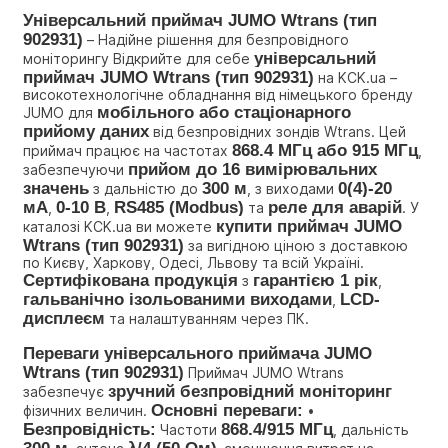
Універсальний приймач JUMO Wtrans (тип 
902931)
 – Надійне рішення для безпровідного 
універсальний 
моніторингу Відкрийте для себе 
приймач JUMO Wtrans (тип 902931)
 на KCK.ua – 
високотехнологічне обладнання від німецького бренду 
мобільного або стаціонарного 
JUMO для 
прийому даних
 від безпровідних зондів Wtrans. Цей 
868.4 МГц або 915 МГц
приймач працює на частотах 
, 
прийом до 16 вимірювальних 
забезпечуючи 
значень
300 м
0(4)-20 
 з дальністю до 
, з виходами 
мА
0-10 В
RS485 (Modbus)
реле для аварій
, 
, 
 та 
. У 
купити приймач JUMO 
каталозі KCK.ua ви можете 
Wtrans (тип 902931)
 за вигідною ціною з доставкою 
по Києву, Харкову, Одесі, Львову та всій Україні. 
Сертифікована продукція
гарантією 1 рік
 з 
, 
гальванічно ізольованими виходами
LCD-
, 
дисплеєм
 та налаштуванням через ПК.
Переваги універсального приймача JUMO 
Wtrans (тип 902931)
 Приймач JUMO Wtrans 
зручний безпровідний моніторинг
забезпечує 
Основні переваги:
фізичних величин. 
 • 
Безпровідність:
868.4/915 МГц
 Частоти 
, дальність 
300 м
λ/4 (50 Ом)