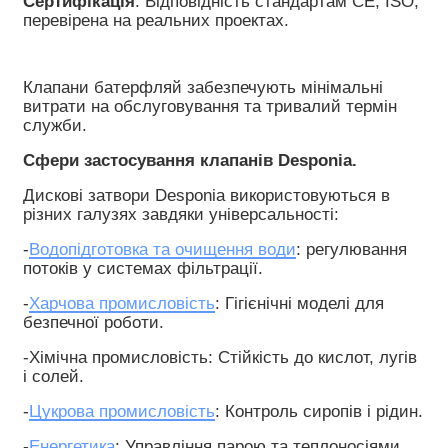
Сертифікація
: Відповідність стандартам CE, ISO, 
перевірена на реальних проектах.
Клапани батерфляй забезпечують мінімальні 
витрати на обслуговування та тривалий термін 
служби. 
Сфери застосування клапанів Desponia.
Дискові затвори Desponia використовуються в 
різних галузях завдяки універсальності: 
-
Водопідготовка та очищення води
: регулювання 
потоків у системах фільтрації.
-
Харчова промисловість
: Гігієнічні моделі для 
безпечної роботи.
-Хімічна промисловість: Стійкість до кислот, лугів 
і солей.
-
Цукрова промисловість
: Контроль сиропів і рідин.
-
Енергетика
: Управління парою та теплоносіями.