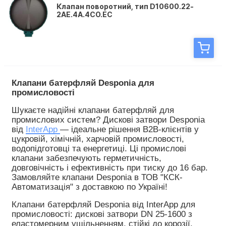
Клапан поворотний, тип D10600.22-
2AE.4A.4CO.EC
Клапани батерфляй Desponia для 
промисловості
Шукаєте надійні клапани батерфляй для 
промислових систем? Дискові затвори Desponia 
від 
InterApp 
— ідеальне рішення B2B-клієнтів у 
цукровій, хімічній, харчовій промисловості, 
водопідготовці та енергетиці. Ці промислові 
клапани забезпечують герметичність, 
довговічність і ефективність при тиску до 16 бар. 
Замовляйте клапани Desponia в ТОВ "КСК-
Автоматизація" з доставкою по Україні! 
Клапани батерфляй Desponia від InterApp для 
промисловості: дискові затвори DN 25-1600 з 
еластомерним ущільненням, стійкі до корозії. 