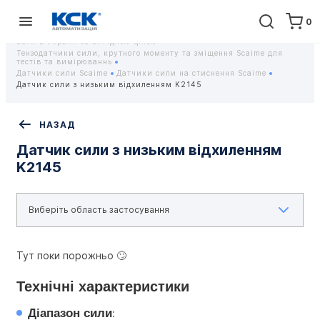
0
Головна
Обладнання
Контрольно-вимірювальні прилади
Тензодатчики та тензометричні датчики Scaime - Купити датчики
ваги в Україні за вигідною ціною
Тензодатчики сили, крутного моменту та зміщення Scaime для
тестів та вимірюваннь
Датчики сили Scaime
Датчики сили на стиснення Scaime
Датчик сили з низьким відхиленням K2145
НАЗАД
Датчик сили з низьким відхиленням
K2145
Тут поки порожньо 🙄
Технічні характеристики
Діапазон сили
: