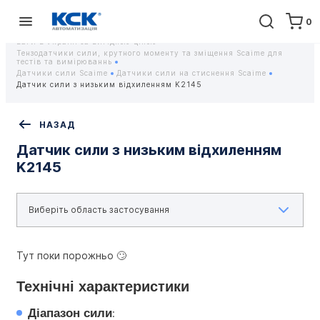
0
Головна
Обладнання
Контрольно-вимірювальні прилади
Тензодатчики та тензометричні датчики Scaime - Купити датчики
ваги в Україні за вигідною ціною
Тензодатчики сили, крутного моменту та зміщення Scaime для
тестів та вимірюваннь
Датчики сили Scaime
Датчики сили на стиснення Scaime
Датчик сили з низьким відхиленням K2145
НАЗАД
Датчик сили з низьким відхиленням
K2145
Тут поки порожньо 🙄
Технічні характеристики
Діапазон сили
: