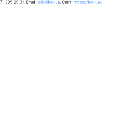
) 305 29 31. Email: 
kck@kck.ua
. Сайт: 
https://kck.ua/
.