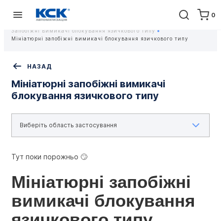
0
Головна
Обладнання
Пристрої аварійного захисту та оповіщення
Запобіжні вимикачі блокування язичкового типу
Мініатюрні запобіжні вимикачі блокування язичкового типу
НАЗАД
Мініатюрні запобіжні вимикачі
блокування язичкового типу
Тут поки порожньо 🙄
Мініатюрні запобіжні 
вимикачі блокування 
язичкового типу