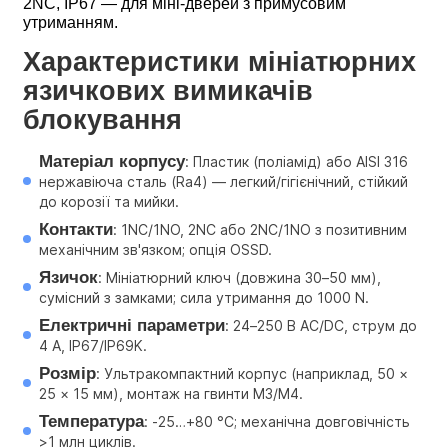
2NC, IP67 — для міні-дверей з примусовим 
утриманням.
Характеристики 
мініатюрних 
язичкових вимикачів 
блокування
Матеріал корпусу
: Пластик (поліамід) або AISI 316 
нержавіюча сталь (Ra4) — легкий/гігієнічний, стійкий 
до корозії та мийки.
Контакти
: 1NC/1NO, 2NC або 2NC/1NO з позитивним 
механічним зв'язком; опція OSSD.
Язичок
: Мініатюрний ключ (довжина 30–50 мм), 
сумісний з замками; сила утримання до 1000 N.
Електричні параметри
: 24–250 В AC/DC, струм до 
4 A, IP67/IP69K.
Розмір
: Ультракомпактний корпус (наприклад, 50 × 
25 × 15 мм), монтаж на гвинти M3/M4.
Температура
: -25…+80 °C; механічна довговічність 
>1 млн циклів.