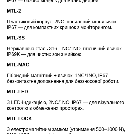
IP67 — базова модель для малих дверей.
MTL-2
Пластиковий корпус, 2NC, посилений міні-язичок, 
IP67 — для компактних кришок з моніторингом.
MTL-SS
Нержавіюча сталь 316, 1NC/1NO, гігієнічний язичок, 
IP69K — для чистих зон з мийкою.
MTL-MAG
Гібридний магнітний + язичок, 1NC/1NO, IP67 — 
безконтактне доповнення для беззносової роботи.
MTL-LED
З LED-індикацією, 2NC/1NO, IP67 — для візуального 
контролю в обмежених просторах.
MTL-LOCK
З електромагнітним замком (утримання 500–1000 N), 