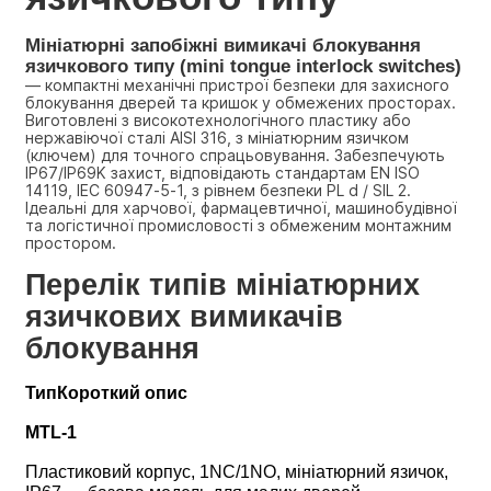
Мініатюрні запобіжні вимикачі блокування 
язичкового типу (mini tongue interlock switches)
— компактні механічні пристрої безпеки для захисного 
блокування дверей та кришок у обмежених просторах. 
Виготовлені з високотехнологічного пластику або 
нержавіючої сталі AISI 316, з мініатюрним язичком 
(ключем) для точного спрацьовування. Забезпечують 
IP67/IP69K захист, відповідають стандартам EN ISO 
14119, IEC 60947-5-1, з рівнем безпеки PL d / SIL 2. 
Ідеальні для харчової, фармацевтичної, машинобудівної 
та логістичної промисловості з обмеженим монтажним 
простором.
Перелік типів мініатюрних 
язичкових вимикачів 
блокування                                 
Тип
Короткий опис
MTL-1
Пластиковий корпус, 1NC/1NO, мініатюрний язичок, 