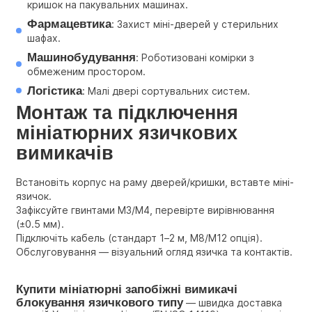
кришок на пакувальних машинах.
Фармацевтика
: Захист міні-дверей у стерильних 
шафах.
Машинобудування
: Роботизовані комірки з 
обмеженим простором.
Логістика
: Малі двері сортувальних систем.
Монтаж та підключення 
мініатюрних язичкових 
вимикачів
Встановіть корпус на раму дверей/кришки, вставте міні-
язичок.
Зафіксуйте гвинтами M3/M4, перевірте вирівнювання 
(±0.5 мм).
Підключіть кабель (стандарт 1–2 м, M8/M12 опція). 
Обслуговування — візуальний огляд язичка та контактів.
Купити мініатюрні запобіжні вимикачі 
блокування язичкового типу
 — швидка доставка 