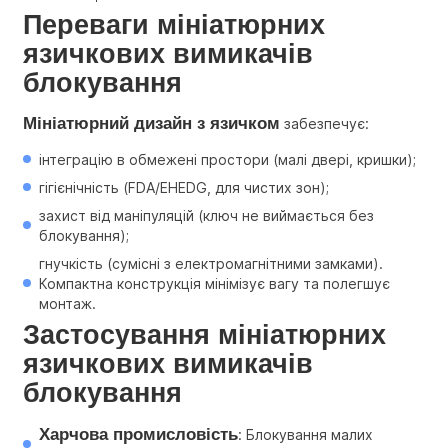
Переваги 
мініатюрних 
язичкових вимикачів 
блокування
Мініатюрний дизайн з язичком
 забезпечує:
інтеграцію в обмежені простори (малі двері, кришки);
гігієнічність (FDA/EHEDG, для чистих зон);
захист від маніпуляцій (ключ не виймається без 
блокування);
гнучкість (сумісні з електромагнітними замками). 
Компактна конструкція мінімізує вагу та полегшує 
монтаж.
Застосування 
мініатюрних 
язичкових вимикачів 
блокування
Харчова промисловість
: Блокування малих 