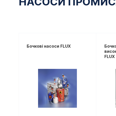
НАСОСИ ПРОМИС
Бочкові насоси FLUX
Бочко
висок
FLUX