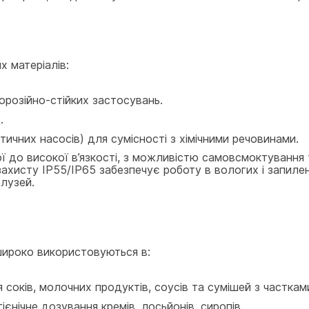
х матеріалів:
корозійно-стійких застосувань.
.
тичних насосів) для сумісності з хімічними речовинами.
ї до високої в’язкості, з можливістю самовсмоктування 
ахисту IP55/IP65 забезпечує роботу в вологих і запилени
лузей.
ироко використовуються в:
 соків, молочних продуктів, соусів та сумішей з часткам
ігієнічне дозування кремів, лосьйонів, сиропів.