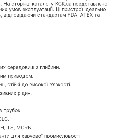
. На сторінці каталогу KCK.ua представлено 
них умов експлуатації. Ці пристрої ідеально 
в, відповідаючи стандартам FDA, ATEX та 
них середовищ з глибини.
чним приводом.
, стійкі до високої в’язкості.
зивних рідин.
в трубок.
CLC.
AH, TS, MCRN.
іанти для харчової промисловості.