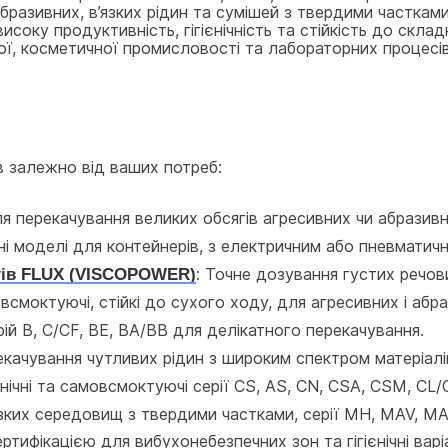
разивних, в’язких рідин та сумішей з твердими частками
соку продуктивність, гігієнічність та стійкість до склад
ної, косметичної промисловості та лабораторних процесі
в залежно від ваших потреб:
ля перекачування великих обсягів агресивних чи абразив
рні моделі для контейнерів, з електричним або пневмати
ктів FLUX (VISCOPOWER)
: Точне дозування густих речовин
всмоктуючі, стійкі до сухого ходу, для агресивних і абра
серій B, C/CF, BE, BA/BB для делікатного перекачування.
екачування чутливих рідин з широким спектром матеріалі
ієнічні та самовсмоктуючі серії CS, AS, CN, CSA, CSM, CL/
язких середовищ з твердими частками, серії MH, MAV, M
ертифікацією для вибухонебезпечних зон та гігієнічні вар