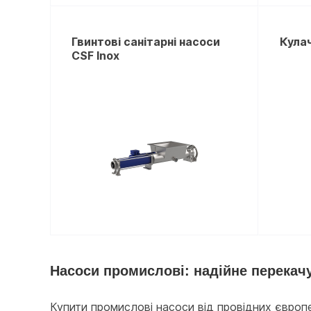
Гвинтові санітарні насоси
Кула
CSF Inox
Насоси промислові: надійне перекачу
Купити промислові насоси від провідних європ