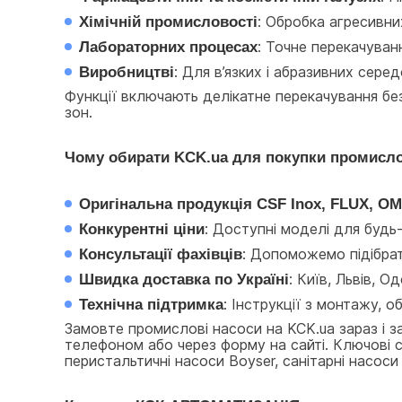
Хімічній промисловості
: Обробка агресивних
Лабораторних процесах
: Точне перекачуван
Виробництві
: Для в’язких і абразивних сер
Функції включають делікатне перекачування бе
зон.
Чому обирати KCK.ua для покупки промисло
Оригінальна продукція CSF Inox, FLUX, 
Конкурентні ціни
: Доступні моделі для будь
Консультації фахівців
: Допоможемо підібрати
Швидка доставка по Україні
: Київ, Львів, О
Технічна підтримка
: Інструкції з монтажу, о
Замовте промислові насоси на KCK.ua зараз і з
телефоном або через форму на сайті. Ключові с
перистальтичні насоси Boyser, санітарні насоси