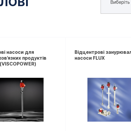
ЛОВІ
ві насоси для
Відцентрові занурювал
ов’язких продуктів
насоси FLUX
 (VISCOPOWER)