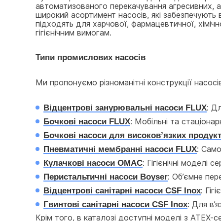
автоматизованого перекачування агресивних, аб
широкий асортимент насосів, які забезпечують ви
підходять для харчової, фармацевтичної, хіміч
гігієнічним вимогам.
Типи промислових насосів
Ми пропонуємо різноманітні конструкції насосі
Відцентрові занурювальні насоси FLUX
: Д
Бочкові насоси FLUX
: Мобільні та стаціона
Бочкові насоси для високов’язких проду
Пневматичні мембранні насоси FLUX
: Само
Кулачкові насоси OMAC
: Гігієнічні моделі 
Перистальтичні насоси Boyser
: Об’ємне пер
Відцентрові санітарні насоси CSF Inox
: Гіг
Гвинтові санітарні насоси CSF Inox
: Для в’
Крім того, в каталозі доступні моделі з ATEX-с