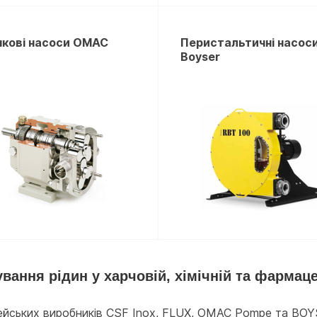
чкові насоси OMAC
Перистальтичні насос
Boyser
вання рідин у харчовій, хімічній та фармац
ейських виробників CSF Inox, FLUX, OMAC Pompe та BOYSE