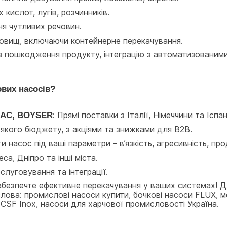
 кислот, лугів, розчинників.
ня чутливих речовин.
едовищ, включаючи контейнерне перекачування.
з пошкодження продукту, інтеграцію з автоматизованими
вих насосів?
OMAC, BOYSER
: Прямі поставки з Італії, Німеччини та Іспан
-якого бюджету, з акціями та знижками для B2B.
 насос під ваші параметри – в’язкість, агресивність, про
деса, Дніпро та інші міста.
бслуговування та інтеграції.
абезпечте ефективне перекачування у ваших системах! Для
лова: промислові насоси купити, бочкові насоси FLUX, м
 CSF Inox, насоси для харчової промисловості Україна.