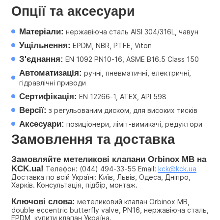
Опції та аксесуари
Матеріали:
 нержавіюча сталь AISI 304/316L, чавун
Ущільнення:
 EPDM, NBR, PTFE, Viton
З'єднання:
 EN 1092 PN10-16, ASME B16.5 Class 150
Автоматизація:
 ручні, пневматичні, електричні, 
гідравлічні приводи
Сертифікація:
 EN 12266-1, ATEX, API 598
Версії:
 з регульованим диском, для високих тисків
Аксесуари:
 позиціонери, ліміт-вимикачі, редуктори
Замовлення та доставка
Замовляйте метеликові клапани Orbinox MB на 
KCK.ua!
 Телефон: (044) 494-33-55 Email: 
kck@kck.ua
Доставка по всій Україні: Київ, Львів, Одеса, Дніпро, 
Харків. Консультація, підбір, монтаж.
Ключові слова:
 метеликовий клапан Orbinox MB, 
double eccentric butterfly valve, PN16, нержавіюча сталь, 
EPDM, купити клапан Україна.