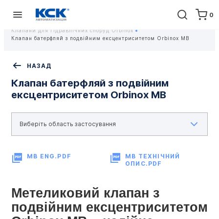
0
Головна
Обладнання
ПРОМИСЛОВА ТРУБОПРОВІДНА АРМАТУРА
Клапани для гідравлічних споруд Orbinox
Клапан батерфляй з подвійним ексцентриситетом Orbinox MB
НАЗАД
Клапан батерфляй з подвійним
ексцентриситетом Orbinox MB
MB ENG.PDF
MB ТЕХНІЧНИЙ
ОПИС.PDF
Метеликовий клапан з 
подвійним ексцентриситетом 