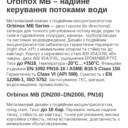
Orbinox MB – надійне 
керування потоками води
Метеликовий клапан з подвійним ексцентриситетом 
Orbinox MB Series
 — двосторонні (bi-directional) 
затвори для точного регулювання потоку води, рідин та 
газів в гідравлічних спорудах, каналах, трубопроводах 
та системах водовідведення. Дизайн з подвійним 
ексцентриситетом забезпечує герметичне перекриття 
(tight shut-off) з мінімальним опором та стійкістю до 
кавітації. Корпус з нержавіючої сталі AISI 304/316L або 
чавуну, диск AISI 304/316L, ущільнення EPDM/NBR/PTFE. 
до PN16
-20°C…+150°C
Тиск 
, температура 
. Фланцеве 
EN 1092 PN10-16 / ASME B16.5 Class 150
з'єднання 
. 
Class VI (API 598)
EN 
Герметичність 
. Сумісність з 
12266-1, ISO 5752
. Застосування: ГЕС, іригація, 
водоочищення, промисловість.
Orbinox MB (DN200–DN2000, PN16)
Метеликовий дизайн з подвійним ексцентриситетом, 
до 16 бар
rising stem. Тиск: 
. Переваги: низьке падіння 
тиску, стійкість до кавітації, точне регулювання, висока 
корозійна стійкість, легке встановлення, довговічність з 
мінімальним обслуговуванням.