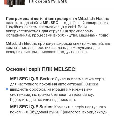
ПЛК серії SYSTEM Q
Програмовані логічні контролери
 від Mitsubishi Electric 
належать до лінійки 
MELSEC
 — однієї з найпоширеніших 
і надійних систем автоматизації у світі. Вони 
використовуються для керування промисловим 
обладнанням, процесами виробництва, машинами тощо. 
Mitsubishi Electric пропонує широкий спектр моделей: від 
компактних для простих завдань до модульних для 
складних систем з високою продуктивністю.
Основні серії ПЛК MELSEC:
MELSEC iQ-R Series
: Сучасна флагманська серія 
для наступного покоління автоматизації. Висока 
швидкість обробки, інтеграція з мережевими 
системами, підтримка безпеки та redundancy. 
Підходить для великих підприємств.
MELSEC iQ-F Series
: Компактна серія наступного 
покоління. Вбудовані функції (аналогові входи/виходи, 