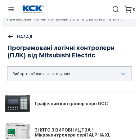
0
Головна
Обладнання
Обладнання для створення АСУТП і систем безпеки
Програмовані логічні контролери (ПЛК) від Mitsubishi Electric
НАЗАД
Програмовані логічні контролери
(ПЛК) від Mitsubishi Electric
Графічний контролер серії GOC
ЗНЯТО З ВИРОБНИЦТВА !
Мікроконтролери серії ALPHA XL