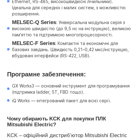
Ethernet, RS-485, високошвидкісні лічильники). 
Ідеальна для середніх і малих систем, з можливістю 
розширення.
MELSEC-Q Series
: Універсальна модульна серія з 
високою швидкістю (до 9,5 нс на інструкцію), великою 
пам'яттю та підтримкою многопроцесорності.
MELSEC-F Series
: Компактні та економічні для 
базових завдань. Швидкість 0,21–0,42 мкс/інструкцію, 
вбудовані інтерфейси (RS-422, USB).
Програмне забезпечення:
GX Works3 — основний інструмент для програмування 
(підтримка ladder, ST, FBD тощо).
iQ Works — інтегрований пакет для всієї серії.
Чому обирають KCK для покупки ПЛК  
Mitsubishi Electric?
KCK – офіційний дистриб’ютор Mitsubishi Electric 