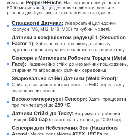
Pepperl+Fuchs
компанії 
. Наш каталог налічує понад 
6000 модифікацій, що дозволяє підібрати ідеальне 
рішення для будь-якого технологічного завдання.
Стандартні Датчики:
 Універсальні циліндричні 
корпуси (M8, M12, M18, M30) та кубічні моделі.
Датчики з коефіцієнтом редукції 1 (Reduction 
Factor 1):
 Забезпечують однакову, стабільну 
відстань спрацьовування незалежно від типу металу.
Сенсори з Металевим Робочим Торцем (Metal 
Face):
 Надзвичайно стійкі до механічних пошкоджень, 
стирання та агресивних хімічних середовищ.
Зварювально-стійкі Датчики (Weld-Proof):
Стійкі до сильних магнітних полів та ЕМС-перешкод у 
зварювальних зонах.
Високотемпературні Сенсори:
 Здатні працювати 
250 °C
при температурі до 
.
Датчики Стійкі до Тиску:
 Витримують робочий 
500 бар
тиск до 
 (пікові навантаження до 1000 бар).
Сенсори для Небезпечних Зон (Hazardous 
Areas):
ATEX, IECEx
 Мають сертифікати 
 та 