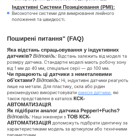
Індуктивні Системи Позиціювання (PMI):
Високоточні системи для вимірювання лінійного 
положення та швидкості.
Поширені питання" (FAQ)
Яка відстань спрацьовування у індуктивних 
датчиків?
Відповідь:
 Відстань залежить від моделі та 
розміру датчика. Стандартні моделі мають робочу зону 
від 1 мм до 40 мм, спеціальні серії — до 100 мм.
Чи працюють ці датчики з неметалевими 
об'єктами?
Відповідь:
 Ні, індуктивні датчики реагують 
лише на метали. Для пластику, скла або рідин 
рекомендуємо використовувати 
ємнісні датчики
, які 
КСК-
також представлені в каталозі 
АВТОМАТИЗАЦІЯ
.
Як підібрати аналог датчика Pepperl+Fuchs?
Відповідь:
ТОВ КСК-
 Наші інженери з 
АВТОМАТИЗАЦІЯ
 допоможуть підібрати ідентичну за 
характеристиками модель за артикулом або технічними 
параметрами.