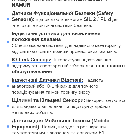
NAMUR
.
Датчики Функціональної Безпеки (Safety 
Sensors):
SIL 2 / PL d
 Відповідають вимогам 
 для 
інтеграції в критичні системи безпеки.
Індуктивні датчики для визначення 
положення клапана
:
 Спеціалізовані системи для надійного моніторингу 
відкритих/закритих позицій промислових клапанів.
IO-Link Сенсори
:
 Інтелектуальні датчики, що 
прогнозного 
підтримують двосторонній зв'язок для 
обслуговування
.
Індуктивні Датчики Відстані:
 Надають 
аналоговий або IO-Link вихід для точного 
позиціонування та моніторингу зносу.
Щілинні та Кільцеві Сенсори
:
 Використовуються 
для швидкого виявлення та підрахунку дрібних 
металевих об'єктів.
Датчики для Мобільної Техніки (Mobile 
Equipment):
 Надміцні моделі з розширеним 
E1
температурним діапазоном та допуском 
.