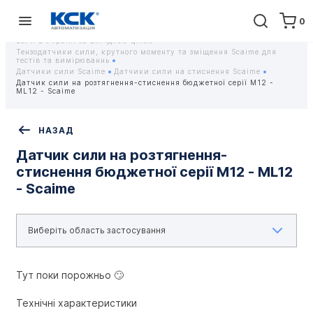
0
Головна
Обладнання
Контрольно-вимірювальні прилади
Тензодатчики та тензометричні датчики Scaime - Купити датчики
ваги в Україні за вигідною ціною
Тензодатчики сили, крутного моменту та зміщення Scaime для
тестів та вимірюваннь
Датчики сили Scaime
Датчики сили на стиснення Scaime
Датчик сили на розтягнення-стиснення бюджетної серії M12 -
ML12 - Scaime
НАЗАД
Датчик сили на розтягнення-
стиснення бюджетної серії M12 - ML12
- Scaime
Тут поки порожньо 🙄
Технічні характеристики