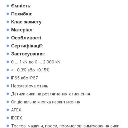
Ємність
:
Похибка
:
Клас захисту
:
Матеріал
:
Особливості
:
Сертифікації
:
Застосування
:
0 ... 1 kN до 0 ... 2 000 kN
< ±0.3% або ±0.15%
IP65 або IP67
Нержавіюча сталь
Датчик сили на розтягнення-стиснення
Опціональна кнопка навантаження
ATEX
IECEX
Тестові машини, преси, промислові вимірювання сили