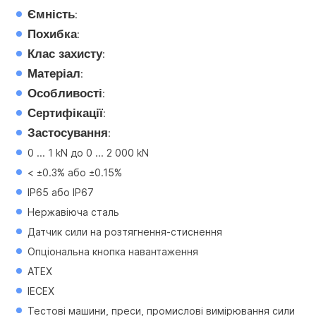
Ємність
:
Похибка
:
Клас захисту
:
Матеріал
:
Особливості
:
Сертифікації
:
Застосування
:
0 ... 1 kN до 0 ... 2 000 kN
< ±0.3% або ±0.15%
IP65 або IP67
Нержавіюча сталь
Датчик сили на розтягнення-стиснення
Опціональна кнопка навантаження
ATEX
IECEX
Тестові машини, преси, промислові вимірювання сили