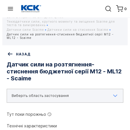
0
Головна
Обладнання
Контрольно-вимірювальні прилади
Тензодатчики та тензометричні датчики Scaime - Купити датчики
ваги в Україні за вигідною ціною
Тензодатчики сили, крутного моменту та зміщення Scaime для
тестів та вимірюваннь
Датчики сили Scaime
Датчики сили на стиснення Scaime
Датчик сили на розтягнення-стиснення бюджетної серії M12 -
ML12 - Scaime
НАЗАД
Датчик сили на розтягнення-
стиснення бюджетної серії M12 - ML12
- Scaime
Тут поки порожньо 🙄
Технічні характеристики