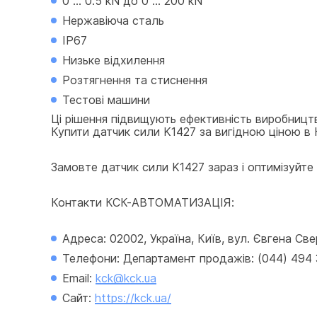
0 ... 0.5 kN до 0 ... 200 kN
Нержавіюча сталь
IP67
Низьке відхилення
Розтягнення та стиснення
Тестові машини
Ці рішення підвищують ефективність виробницт
Купити датчик сили K1427 за вигідною ціною в 
Замовте датчик сили K1427 зараз і оптимізуйте в
Контакти КСК-АВТОМАТИЗАЦІЯ:
Адреса: 02002, Україна, Київ, вул. Євгена Св
Телефони: Департамент продажів: (044) 494 33
Email: 
kck@kck.ua
Сайт: 
https://kck.ua/