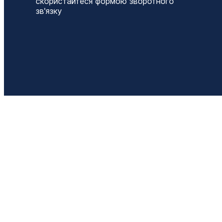
скористайтеся формою зворотного
зв'язку
Т
+
О