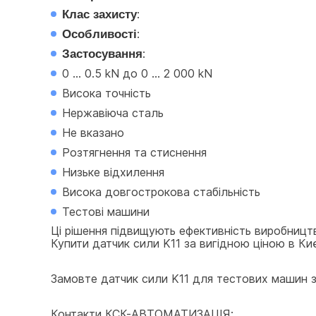
Клас захисту
:
Особливості
:
Застосування
:
0 ... 0.5 kN до 0 ... 2 000 kN
Висока точність
Нержавіюча сталь
Не вказано
Розтягнення та стиснення
Низьке відхилення
Висока довгострокова стабільність
Тестові машини
Ці рішення підвищують ефективність виробницт
Купити датчик сили K11 за вигідною ціною в Киє
Замовте датчик сили K11 для тестових машин зар
Контакти КСК-АВТОМАТИЗАЦІЯ: