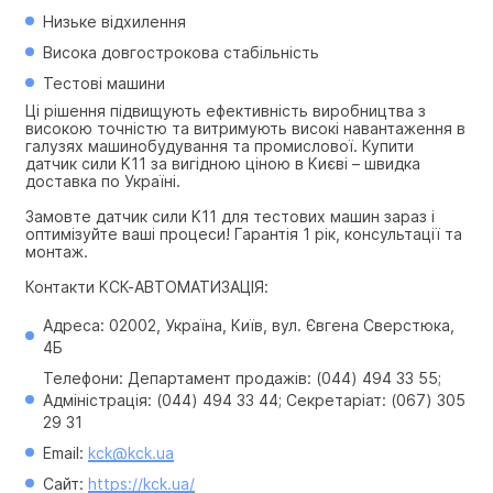
Низьке відхилення
Висока довгострокова стабільність
Тестові машини
Ці рішення підвищують ефективність виробництва з 
високою точністю та витримують високі навантаження в 
галузях машинобудування та промислової. Купити 
датчик сили K11 за вигідною ціною в Києві – швидка 
доставка по Україні.
Замовте датчик сили K11 для тестових машин зараз і 
оптимізуйте ваші процеси! Гарантія 1 рік, консультації та 
монтаж.
Контакти КСК-АВТОМАТИЗАЦІЯ:
Адреса: 02002, Україна, Київ, вул. Євгена Сверстюка, 
4Б
Телефони: Департамент продажів: (044) 494 33 55; 
Адміністрація: (044) 494 33 44; Секретаріат: (067) 305 
29 31
Email: 
kck@kck.ua
Сайт: 
https://kck.ua/