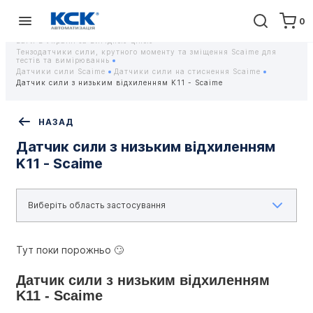
0
Головна
Обладнання
Контрольно-вимірювальні прилади
Тензодатчики та тензометричні датчики Scaime - Купити датчики
ваги в Україні за вигідною ціною
Тензодатчики сили, крутного моменту та зміщення Scaime для
тестів та вимірюваннь
Датчики сили Scaime
Датчики сили на стиснення Scaime
Датчик сили з низьким відхиленням K11 - Scaime
НАЗАД
Датчик сили з низьким відхиленням
K11 - Scaime
Тут поки порожньо 🙄
Датчик сили з низьким відхиленням 
K11 - Scaime