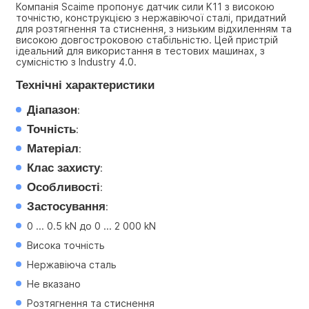
Компанія Scaime пропонує датчик сили K11 з високою 
точністю, конструкцією з нержавіючої сталі, придатний 
для розтягнення та стиснення, з низьким відхиленням та 
високою довгостроковою стабільністю. Цей пристрій 
ідеальний для використання в тестових машинах, з 
сумісністю з Industry 4.0.
Технічні характеристики
Діапазон
:
Точність
:
Матеріал
:
Клас захисту
:
Особливості
:
Застосування
:
0 ... 0.5 kN до 0 ... 2 000 kN
Висока точність
Нержавіюча сталь
Не вказано
Розтягнення та стиснення