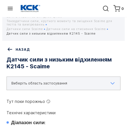
0
Головна
Обладнання
Контрольно-вимірювальні прилади
Тензодатчики та тензометричні датчики Scaime - Купити датчики
ваги в Україні за вигідною ціною
Тензодатчики сили, крутного моменту та зміщення Scaime для
тестів та вимірюваннь
Датчики сили Scaime
Датчики сили на стиснення Scaime
Датчик сили з низьким відхиленням K2145 - Scaime
НАЗАД
Датчик сили з низьким відхиленням
K2145 - Scaime
Тут поки порожньо 🙄
Технічні характеристики
Діапазон сили
: