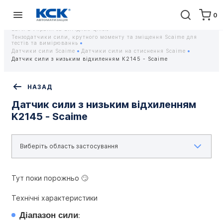
0
Головна
Обладнання
Контрольно-вимірювальні прилади
Тензодатчики та тензометричні датчики Scaime - Купити датчики
ваги в Україні за вигідною ціною
Тензодатчики сили, крутного моменту та зміщення Scaime для
тестів та вимірюваннь
Датчики сили Scaime
Датчики сили на стиснення Scaime
Датчик сили з низьким відхиленням K2145 - Scaime
НАЗАД
Датчик сили з низьким відхиленням
K2145 - Scaime
Тут поки порожньо 🙄
Технічні характеристики
Діапазон сили
: