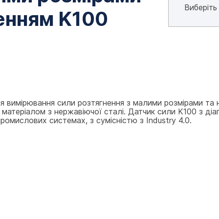
енням K100
 вимірювання сили розтягнення з малими розмірами та н
 матеріалом з нержавіючої сталі. Датчик сили K100 з діапаз
омислових системах, з сумісністю з Industry 4.0.