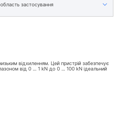
изьким відхиленням. Цей пристрій забезпечує 
оном від 0 ... 1 kN до 0 ... 100 kN ідеальний 