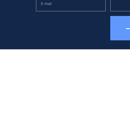
елефон
E-mail
38 (044) 494 33 55
kck@kck.ua
бладнання
Застосуванн