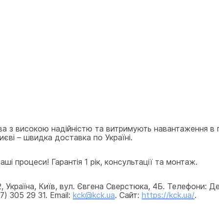
ва з високою надійністю та витримують навантаження в 
иєві – швидка доставка по Україні.
ші процеси! Гарантія 1 рік, консультації та монтаж.
країна, Київ, вул. Євгена Сверстюка, 4Б. Телефони: Деп
) 305 29 31. Email: 
kck@kck.ua
. Сайт: 
https://kck.ua/
.