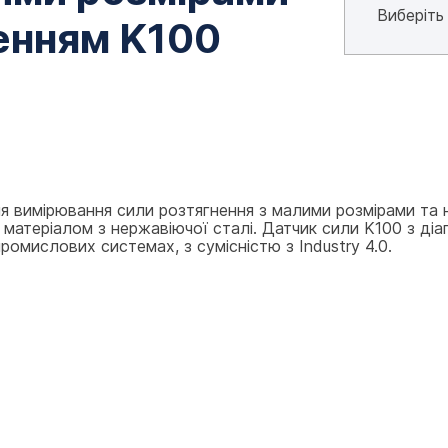
енням K100
 вимірювання сили розтягнення з малими розмірами та н
 матеріалом з нержавіючої сталі. Датчик сили K100 з діапаз
омислових системах, з сумісністю з Industry 4.0.