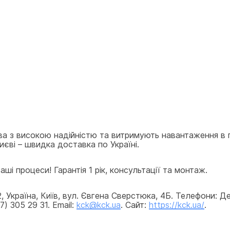
ва з високою надійністю та витримують навантаження в 
иєві – швидка доставка по Україні.
ші процеси! Гарантія 1 рік, консультації та монтаж.
країна, Київ, вул. Євгена Сверстюка, 4Б. Телефони: Деп
) 305 29 31. Email: 
kck@kck.ua
. Сайт: 
https://kck.ua/
.