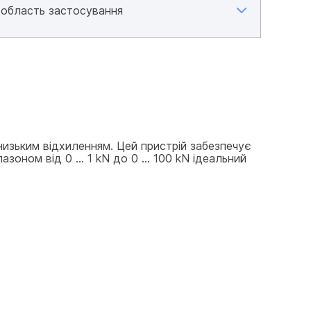
изьким відхиленням. Цей пристрій забезпечує 
оном від 0 ... 1 kN до 0 ... 100 kN ідеальний 