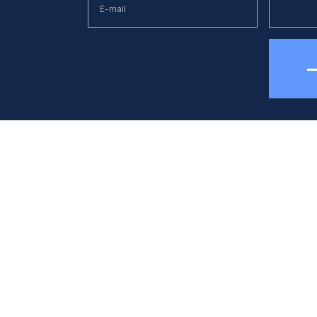
елефон
E-mail
38 (044) 494 33 55
kck@kck.ua
бладнання
Застосуванн