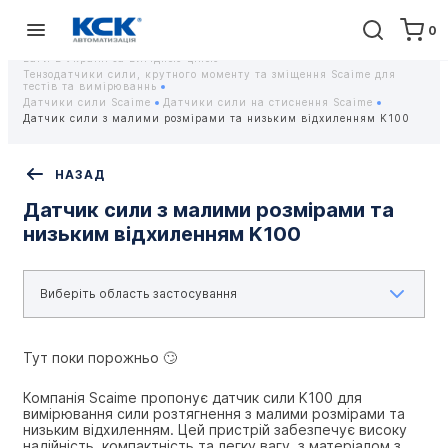
0
Головна
Обладнання
Контрольно-вимірювальні прилади
Тензодатчики та тензометричні датчики Scaime - Купити датчики
ваги в Україні за вигідною ціною
Тензодатчики сили, крутного моменту та зміщення Scaime для
тестів та вимірюваннь
Датчики сили Scaime
Датчики сили на стиснення Scaime
Датчик сили з малими розмірами та низьким відхиленням K100
НАЗАД
Датчик сили з малими розмірами та
низьким відхиленням K100
Тут поки порожньо 🙄
Компанія Scaime пропонує датчик сили K100 для 
вимірювання сили розтягнення з малими розмірами та 
низьким відхиленням. Цей пристрій забезпечує високу 
надійність, компактність та легку вагу, з матеріалом з 