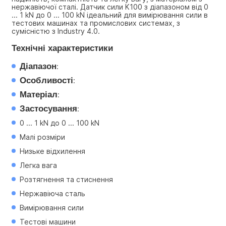
нержавіючої сталі. Датчик сили K100 з діапазоном від 0 
... 1 kN до 0 ... 100 kN ідеальний для вимірювання сили в 
тестових машинах та промислових системах, з 
сумісністю з Industry 4.0.
Технічні характеристики
Діапазон
:
Особливості
:
Матеріал
:
Застосування
:
0 ... 1 kN до 0 ... 100 kN
Малі розміри
Низьке відхилення
Легка вага
Розтягнення та стиснення
Нержавіюча сталь
Вимірювання сили
Тестові машини