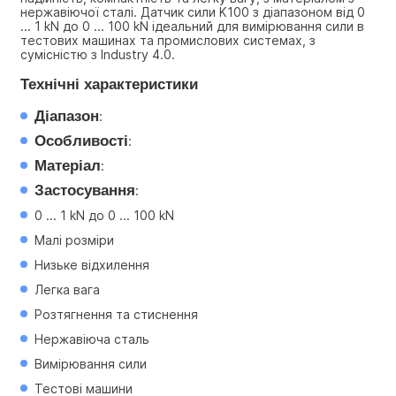
нержавіючої сталі. Датчик сили K100 з діапазоном від 0 
... 1 kN до 0 ... 100 kN ідеальний для вимірювання сили в 
тестових машинах та промислових системах, з 
сумісністю з Industry 4.0.
Технічні характеристики
Діапазон
:
Особливості
:
Матеріал
:
Застосування
:
0 ... 1 kN до 0 ... 100 kN
Малі розміри
Низьке відхилення
Легка вага
Розтягнення та стиснення
Нержавіюча сталь
Вимірювання сили
Тестові машини