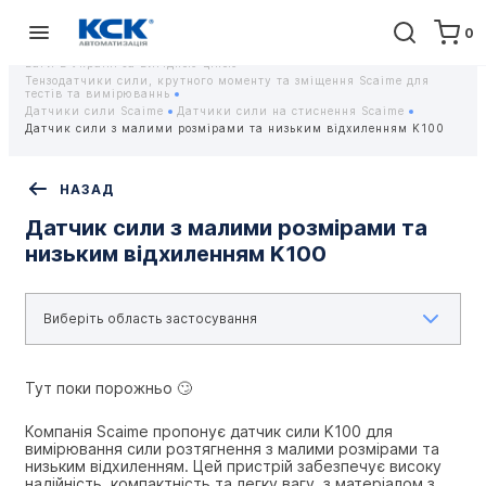
0
Головна
Обладнання
Контрольно-вимірювальні прилади
Тензодатчики та тензометричні датчики Scaime - Купити датчики
ваги в Україні за вигідною ціною
Тензодатчики сили, крутного моменту та зміщення Scaime для
тестів та вимірюваннь
Датчики сили Scaime
Датчики сили на стиснення Scaime
Датчик сили з малими розмірами та низьким відхиленням K100
НАЗАД
Датчик сили з малими розмірами та
низьким відхиленням K100
Тут поки порожньо 🙄
Компанія Scaime пропонує датчик сили K100 для 
вимірювання сили розтягнення з малими розмірами та 
низьким відхиленням. Цей пристрій забезпечує високу 
надійність, компактність та легку вагу, з матеріалом з 