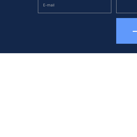
елефон
E-mail
38 (044) 494 33 55
kck@kck.ua
бладнання
Застосуванн