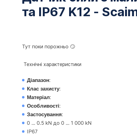
та IP67 K12 - Scai
Тут поки порожньо 🙄
 Технічні характеристики
Діапазон
:
Клас захисту
:
Матеріал
:
Особливості
:
Застосування
:
0 ... 0.5 kN до 0 ... 1 000 kN
IP67