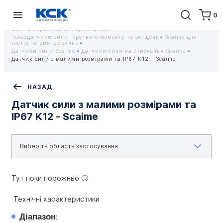
0
Головна
Обладнання
Контрольно-вимірювальні прилади
Тензодатчики та тензометричні датчики Scaime - Купити датчики
ваги в Україні за вигідною ціною
Тензодатчики сили, крутного моменту та зміщення Scaime для
тестів та вимірюваннь
Датчики сили Scaime
Датчики сили на стиснення Scaime
Датчик сили з малими розмірами та IP67 K12 - Scaime
НАЗАД
Датчик сили з малими розмірами та
IP67 K12 - Scaime
Тут поки порожньо 🙄
 Технічні характеристики
Діапазон
: