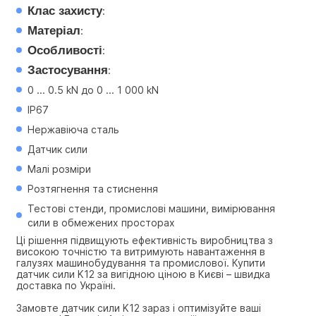
Клас захисту
:
Матеріал
:
Особливості
:
Застосування
:
0 ... 0.5 kN до 0 ... 1 000 kN
IP67
Нержавіюча сталь
Датчик сили
Малі розміри
Розтягнення та стиснення
Тестові стенди, промислові машини, вимірювання 
сили в обмежених просторах
Ці рішення підвищують ефективність виробництва з 
високою точністю та витримують навантаження в 
галузях машинобудування та промислової. Купити 
датчик сили K12 за вигідною ціною в Києві – швидка 
доставка по Україні.
Замовте датчик сили K12 зараз і оптимізуйте ваші 