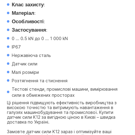
Клас захисту
:
Матеріал
:
Особливості
:
Застосування
:
0 ... 0.5 kN до 0 ... 1 000 kN
IP67
Нержавіюча сталь
Датчик сили
Малі розміри
Розтягнення та стиснення
Тестові стенди, промислові машини, вимірювання 
сили в обмежених просторах
Ці рішення підвищують ефективність виробництва з 
високою точністю та витримують навантаження в 
галузях машинобудування та промислової. Купити 
датчик сили K12 за вигідною ціною в Києві – швидка 
доставка по Україні.
Замовте датчик сили K12 зараз і оптимізуйте ваші 