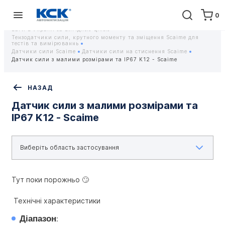
0
Головна
Обладнання
Контрольно-вимірювальні прилади
Тензодатчики та тензометричні датчики Scaime - Купити датчики
ваги в Україні за вигідною ціною
Тензодатчики сили, крутного моменту та зміщення Scaime для
тестів та вимірюваннь
Датчики сили Scaime
Датчики сили на стиснення Scaime
Датчик сили з малими розмірами та IP67 K12 - Scaime
НАЗАД
Датчик сили з малими розмірами та
IP67 K12 - Scaime
Тут поки порожньо 🙄
 Технічні характеристики
Діапазон
: