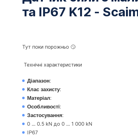
та IP67 K12 - Scai
Тут поки порожньо 🙄
 Технічні характеристики
Діапазон
:
Клас захисту
:
Матеріал
:
Особливості
:
Застосування
:
0 ... 0.5 kN до 0 ... 1 000 kN
IP67