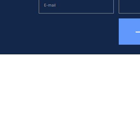
елефон
E-mail
38 (044) 494 33 55
kck@kck.ua
бладнання
Застосуванн