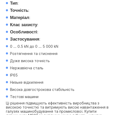
Тип
:
Точність
:
Матеріал
:
Клас захисту
:
Особливості
:
Застосування
:
0 ... 0.5 kN до 0 ... 5 000 kN
Розтягнення та стиснення
Дуже висока точність
Нержавіюча сталь
IP65
Низьке відхилення
Висока довгострокова стабільність
Тестові машини
Ці рішення підвищують ефективність виробництва з 
високою точністю та витримують високі навантаження в 
галузях машинобудування та промислової. Купити 