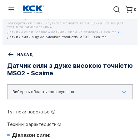
0
Головна
Обладнання
Контрольно-вимірювальні прилади
Тензодатчики та тензометричні датчики Scaime - Купити датчики
ваги в Україні за вигідною ціною
Тензодатчики сили, крутного моменту та зміщення Scaime для
тестів та вимірюваннь
Датчики сили Scaime
Датчики сили на стиснення Scaime
Датчик сили з дуже високою точністю MS02 - Scaime
НАЗАД
Датчик сили з дуже високою точністю
MS02 - Scaime
Тут поки порожньо 🙄
Технічні характеристики
Діапазон сили
: