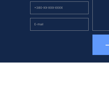
елефон
E-mail
38 (044) 494 33 55
kck@kck.ua