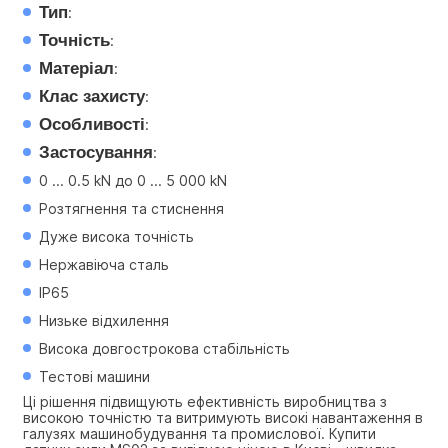
Тип
:
Точність
:
Матеріал
:
Клас захисту
:
Особливості
:
Застосування
:
0 ... 0.5 kN до 0 ... 5 000 kN
Розтягнення та стиснення
Дуже висока точність
Нержавіюча сталь
IP65
Низьке відхилення
Висока довгострокова стабільність
Тестові машини
Ці рішення підвищують ефективність виробництва з 
високою точністю та витримують високі навантаження в 
галузях машинобудування та промислової. Купити 