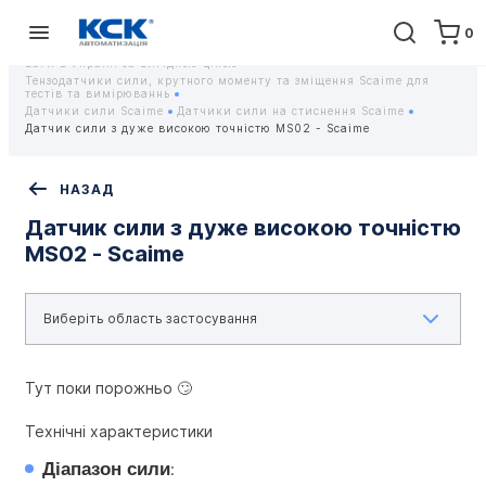
0
Головна
Обладнання
Контрольно-вимірювальні прилади
Тензодатчики та тензометричні датчики Scaime - Купити датчики
ваги в Україні за вигідною ціною
Тензодатчики сили, крутного моменту та зміщення Scaime для
тестів та вимірюваннь
Датчики сили Scaime
Датчики сили на стиснення Scaime
Датчик сили з дуже високою точністю MS02 - Scaime
НАЗАД
Датчик сили з дуже високою точністю
MS02 - Scaime
Тут поки порожньо 🙄
Технічні характеристики
Діапазон сили
: