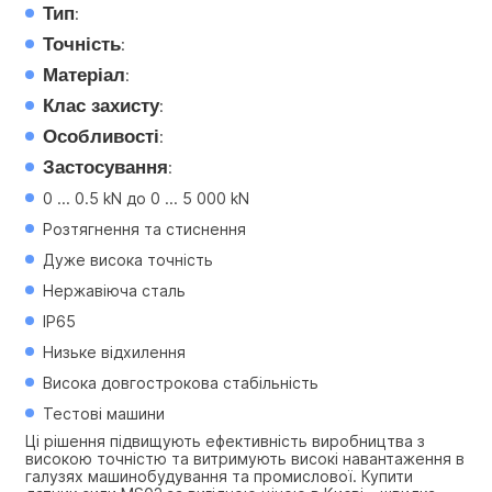
Тип
:
Точність
:
Матеріал
:
Клас захисту
:
Особливості
:
Застосування
:
0 ... 0.5 kN до 0 ... 5 000 kN
Розтягнення та стиснення
Дуже висока точність
Нержавіюча сталь
IP65
Низьке відхилення
Висока довгострокова стабільність
Тестові машини
Ці рішення підвищують ефективність виробництва з 
високою точністю та витримують високі навантаження в 
галузях машинобудування та промислової. Купити 