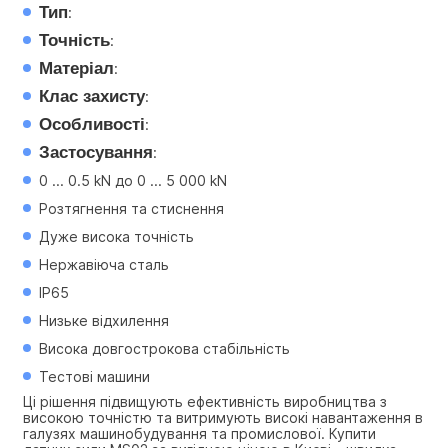
Тип
:
Точність
:
Матеріал
:
Клас захисту
:
Особливості
:
Застосування
:
0 ... 0.5 kN до 0 ... 5 000 kN
Розтягнення та стиснення
Дуже висока точність
Нержавіюча сталь
IP65
Низьке відхилення
Висока довгострокова стабільність
Тестові машини
Ці рішення підвищують ефективність виробництва з 
високою точністю та витримують високі навантаження в 
галузях машинобудування та промислової. Купити 