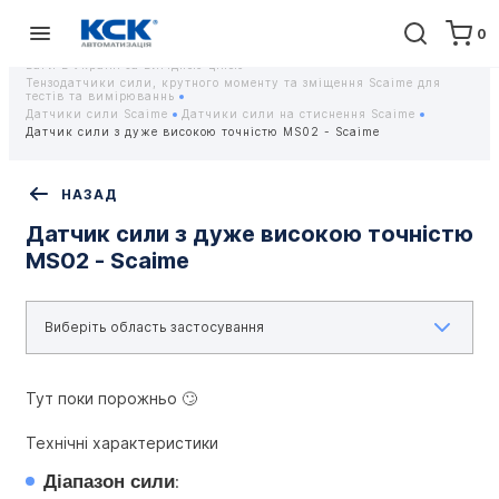
0
Головна
Обладнання
Контрольно-вимірювальні прилади
Тензодатчики та тензометричні датчики Scaime - Купити датчики
ваги в Україні за вигідною ціною
Тензодатчики сили, крутного моменту та зміщення Scaime для
тестів та вимірюваннь
Датчики сили Scaime
Датчики сили на стиснення Scaime
Датчик сили з дуже високою точністю MS02 - Scaime
НАЗАД
Датчик сили з дуже високою точністю
MS02 - Scaime
Тут поки порожньо 🙄
Технічні характеристики
Діапазон сили
: