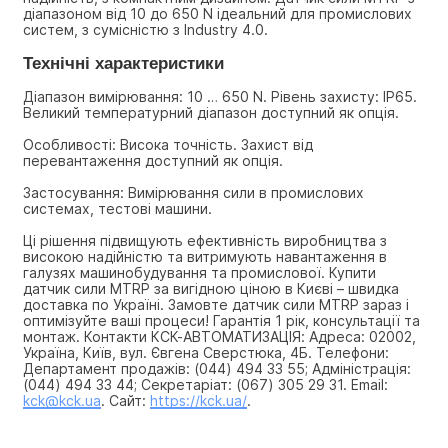
діапазоном від 10 до 650 N ідеальний для промислових 
систем, з сумісністю з Industry 4.0.
Технічні характеристики
Діапазон вимірювання: 10 … 650 N. Рівень захисту: IP65. 
Великий температурний діапазон доступний як опція.
Особливості: Висока точність. Захист від 
перевантаження доступний як опція.
Застосування: Вимірювання сили в промислових 
системах, тестові машини.
Ці рішення підвищують ефективність виробництва з 
високою надійністю та витримують навантаження в 
галузях машинобудування та промислової. Купити 
датчик сили MTRP за вигідною ціною в Києві – швидка 
доставка по Україні. Замовте датчик сили MTRP зараз і 
оптимізуйте ваші процеси! Гарантія 1 рік, консультації та 
монтаж. Контакти КСК-АВТОМАТИЗАЦІЯ: Адреса: 02002, 
Україна, Київ, вул. Євгена Сверстюка, 4Б. Телефони: 
Департамент продажів: (044) 494 33 55; Адміністрація: 
(044) 494 33 44; Секретаріат: (067) 305 29 31. Email: 
kck@kck.ua
. Сайт: 
https://kck.ua/
.