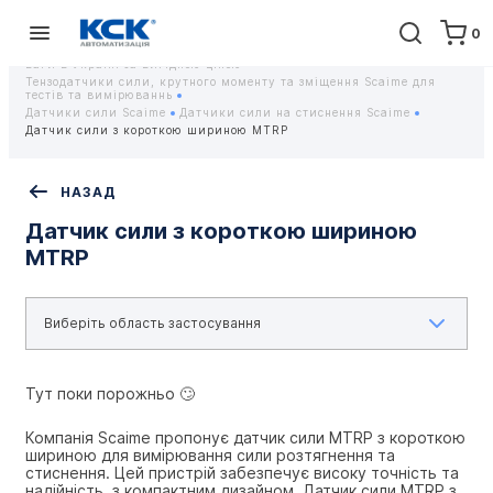
0
Головна
Обладнання
Контрольно-вимірювальні прилади
Тензодатчики та тензометричні датчики Scaime - Купити датчики
ваги в Україні за вигідною ціною
Тензодатчики сили, крутного моменту та зміщення Scaime для
тестів та вимірюваннь
Датчики сили Scaime
Датчики сили на стиснення Scaime
Датчик сили з короткою шириною MTRP
НАЗАД
Датчик сили з короткою шириною
MTRP
Тут поки порожньо 🙄
Компанія Scaime пропонує датчик сили MTRP з короткою 
шириною для вимірювання сили розтягнення та 
стиснення. Цей пристрій забезпечує високу точність та 
надійність, з компактним дизайном. Датчик сили MTRP з 