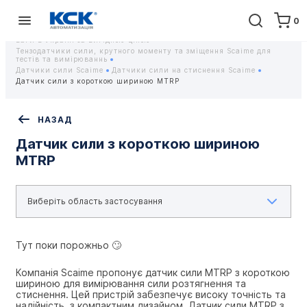
0
Головна
Обладнання
Контрольно-вимірювальні прилади
Тензодатчики та тензометричні датчики Scaime - Купити датчики
ваги в Україні за вигідною ціною
Тензодатчики сили, крутного моменту та зміщення Scaime для
тестів та вимірюваннь
Датчики сили Scaime
Датчики сили на стиснення Scaime
Датчик сили з короткою шириною MTRP
НАЗАД
Датчик сили з короткою шириною
MTRP
Тут поки порожньо 🙄
Компанія Scaime пропонує датчик сили MTRP з короткою 
шириною для вимірювання сили розтягнення та 
стиснення. Цей пристрій забезпечує високу точність та 
надійність, з компактним дизайном. Датчик сили MTRP з 