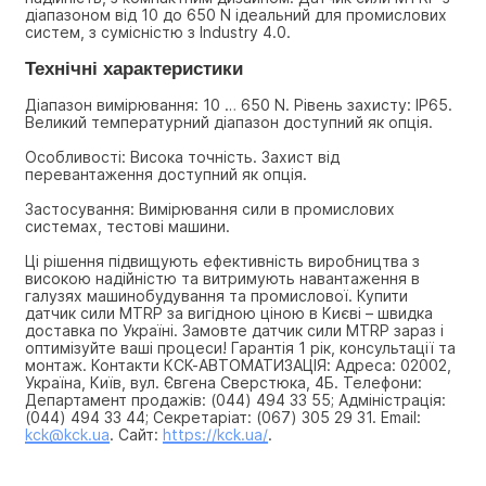
діапазоном від 10 до 650 N ідеальний для промислових 
систем, з сумісністю з Industry 4.0.
Технічні характеристики
Діапазон вимірювання: 10 … 650 N. Рівень захисту: IP65. 
Великий температурний діапазон доступний як опція.
Особливості: Висока точність. Захист від 
перевантаження доступний як опція.
Застосування: Вимірювання сили в промислових 
системах, тестові машини.
Ці рішення підвищують ефективність виробництва з 
високою надійністю та витримують навантаження в 
галузях машинобудування та промислової. Купити 
датчик сили MTRP за вигідною ціною в Києві – швидка 
доставка по Україні. Замовте датчик сили MTRP зараз і 
оптимізуйте ваші процеси! Гарантія 1 рік, консультації та 
монтаж. Контакти КСК-АВТОМАТИЗАЦІЯ: Адреса: 02002, 
Україна, Київ, вул. Євгена Сверстюка, 4Б. Телефони: 
Департамент продажів: (044) 494 33 55; Адміністрація: 
(044) 494 33 44; Секретаріат: (067) 305 29 31. Email: 
kck@kck.ua
. Сайт: 
https://kck.ua/
.