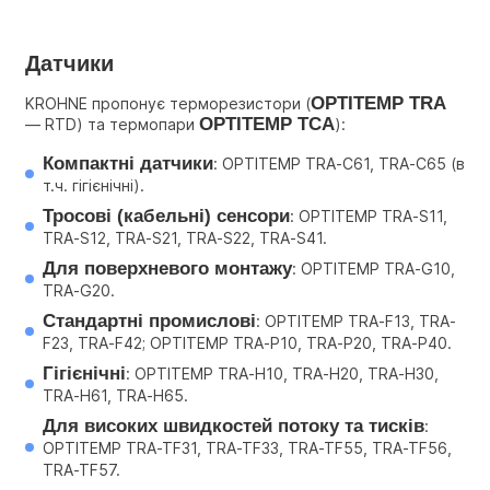
Датчики 
OPTITEMP TRA
KROHNE пропонує терморезистори (
OPTITEMP TCA
— RTD) та термопари 
):
Компактні датчики
: OPTITEMP TRA-C61, TRA-C65 (в 
т.ч. гігієнічні).
Тросові (кабельні) сенсори
: OPTITEMP TRA-S11, 
TRA-S12, TRA-S21, TRA-S22, TRA-S41.
Для поверхневого монтажу
: OPTITEMP TRA-G10, 
TRA-G20.
Стандартні промислові
: OPTITEMP TRA-F13, TRA-
F23, TRA-F42; OPTITEMP TRA-P10, TRA-P20, TRA-P40.
Гігієнічні
: OPTITEMP TRA-H10, TRA-H20, TRA-H30, 
TRA-H61, TRA-H65.
Для високих швидкостей потоку та тисків
: 
OPTITEMP TRA-TF31, TRA-TF33, TRA-TF55, TRA-TF56, 
TRA-TF57.