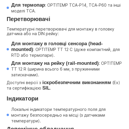
Для термопар
: OPTITEMP TCA-P14, TCA-P60 та інші 
моделі TCA.
Перетворювачі 
Температурні перетворювачі для монтажу в головку 
датчика або на DIN рейку:
Для монтажу в головці сенсора (head-
mounted)
: OPTITEMP TT 12 C (дуже компактний, для 
RTD або термопари).
Для монтажу на рейку (rail-mounted)
: OPTITEMP 
TT 12 R (ширина всього 6 мм, з пружинними 
затискачами).
іскробезпечним виконанням
Доступні версії з 
 (Ex) 
SIL
та сертифікацією 
.
Індикатори 
Локальні індикатори температурного поля для 
монтажу безпосередньо на місці (з датчиками 
температури). 
Допоміжне обладнання 