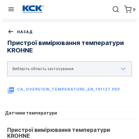
0
Головна
Обладнання
Контрольно-вимірювальні прилади
Пристрої вимірювання температури KROHNE
НАЗАД
Пристрої вимірювання температури
KROHNE
CA_OVERVIEW_TEMPERATURE_EN_191127.PDF
Датчики температури
Пристрої вимірювання температури 
KROHNE