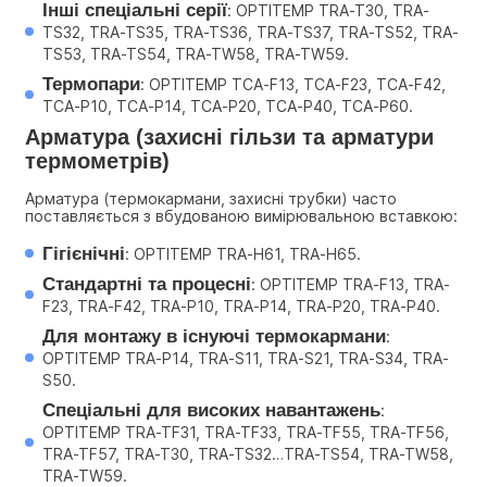
Інші спеціальні серії
: OPTITEMP TRA-T30, TRA-
TS32, TRA-TS35, TRA-TS36, TRA-TS37, TRA-TS52, TRA-
TS53, TRA-TS54, TRA-TW58, TRA-TW59.
Термопари
: OPTITEMP TCA-F13, TCA-F23, TCA-F42, 
TCA-P10, TCA-P14, TCA-P20, TCA-P40, TCA-P60.
Арматура (захисні гільзи та арматури 
термометрів)
Арматура (термокармани, захисні трубки) часто 
поставляється з вбудованою вимірювальною вставкою:
Гігієнічні
: OPTITEMP TRA-H61, TRA-H65.
Стандартні та процесні
: OPTITEMP TRA-F13, TRA-
F23, TRA-F42, TRA-P10, TRA-P14, TRA-P20, TRA-P40.
Для монтажу в існуючі термокармани
: 
OPTITEMP TRA-P14, TRA-S11, TRA-S21, TRA-S34, TRA-
S50.
Спеціальні для високих навантажень
: 
OPTITEMP TRA-TF31, TRA-TF33, TRA-TF55, TRA-TF56, 
TRA-TF57, TRA-T30, TRA-TS32…TRA-TS54, TRA-TW58, 
TRA-TW59.